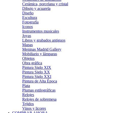
Cerámica, porcelana y cristal
Dibujo y acuarela
Diseño
Escultura
Fotografía
Iconos
Instrumentos musicales
Joyas
Libros y grabados antiguos
Mapas
Meninas Madrid Gallery
Mobiliario y lámparas
Objetos
Obra gráfica
Pintura Siglo XIX
Pintura Siglo XX
Pintura Siglo XXI
Pintura de Alta Época
Plata
Plumas estilográficas
Relojes
Relojes de sobremesa
Tejidos
Vinos y licores
COMPRAR AHORA