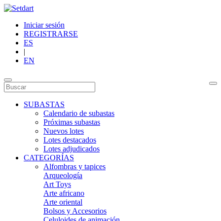
Iniciar sesión
REGISTRARSE
ES
|
EN
SUBASTAS
Calendario de subastas
Próximas subastas
Nuevos lotes
Lotes destacados
Lotes adjudicados
CATEGORÍAS
Alfombras y tapices
Arqueología
Art Toys
Arte africano
Arte oriental
Bolsos y Accesorios
Celuloides de animación