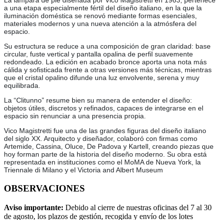
La lámpara de pie diseñada por Vico Magistretti en 1963, pertenece
a una etapa especialmente fértil del diseño italiano, en la que la
iluminación doméstica se renovó mediante formas esenciales,
materiales modernos y una nueva atención a la atmósfera del
espacio.
Su estructura se reduce a una composición de gran claridad: base
circular, fuste vertical y pantalla opalina de perfil suavemente
redondeado. La edición en acabado bronce aporta una nota más
cálida y sofisticada frente a otras versiones más técnicas, mientras
que el cristal opalino difunde una luz envolvente, serena y muy
equilibrada.
La “Clitunno” resume bien su manera de entender el diseño:
objetos útiles, discretos y refinados, capaces de integrarse en el
espacio sin renunciar a una presencia propia.
Vico Magistretti fue una de las grandes figuras del diseño italiano
del siglo XX. Arquitecto y diseñador, colaboró con firmas como
Artemide, Cassina, Oluce, De Padova y Kartell, creando piezas que
hoy forman parte de la historia del diseño moderno. Su obra está
representada en instituciones como el MoMA de Nueva York, la
Triennale di Milano y el Victoria and Albert Museum
OBSERVACIONES
Aviso importante:
Debido al cierre de nuestras oficinas del 7 al 30
de agosto, los plazos de gestión, recogida y envío de los lotes