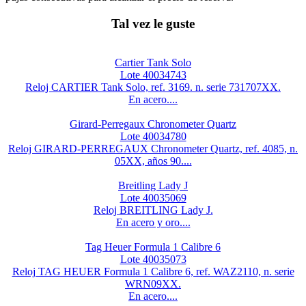
Tal vez le guste
Cartier Tank Solo
Lote 40034743
Reloj CARTIER Tank Solo, ref. 3169. n. serie 731707XX.
En acero....
Girard-Perregaux Chronometer Quartz
Lote 40034780
Reloj GIRARD-PERREGAUX Chronometer Quartz, ref. 4085, n.
05XX, años 90....
Breitling Lady J
Lote 40035069
Reloj BREITLING Lady J.
En acero y oro....
Tag Heuer Formula 1 Calibre 6
Lote 40035073
Reloj TAG HEUER Formula 1 Calibre 6, ref. WAZ2110, n. serie
WRN09XX.
En acero....