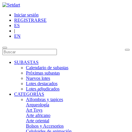
Iniciar sesión
REGISTRARSE
ES
|
EN
SUBASTAS
Calendario de subastas
Próximas subastas
Nuevos lotes
Lotes destacados
Lotes adjudicados
CATEGORÍAS
Alfombras y tapices
Arqueología
Art Toys
Arte africano
Arte oriental
Bolsos y Accesorios
Celuloides de animación