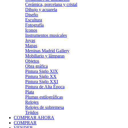
Cerámica, porcelana y cristal
Dibujo y acuarela
Diseño
Escultura
Fotografía
Iconos
Instrumentos musicales
Joyas
Mapas
Meninas Madrid Gallery
Mobiliario y lámparas
Objetos
Obra gráfica
Pintura Siglo XIX
Pintura Siglo XX
Pintura Siglo XXI
Pintura de Alta Época
Plata
Plumas estilográficas
Relojes
Relojes de sobremesa
Tejidos
COMPRAR AHORA
COMPRAR
VENDER