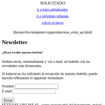
SOLICITADO
ir a lotes adjudicados
ir a próximas subastas
volver al inicio
[themes\five\template\coppermine\non_exist_ap.html]
Newsletter
¿Desea recibir nuestro boletín?
Setdart envía, semanalmente y vía e-mail, un boletín con las
novedades más destacadas.
Si todavía no ha solicitado la recepción de nuestro boletín, puede
hacerlo rellenando el siguiente formulario.
Nombre
E-mail
SETDART ONLINE SL, como responsable del tratamiento, tratará