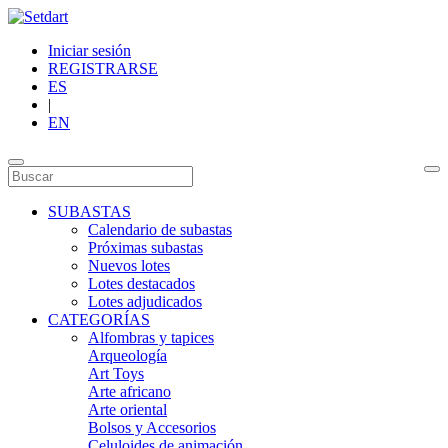
Iniciar sesión
REGISTRARSE
ES
|
EN
SUBASTAS
Calendario de subastas
Próximas subastas
Nuevos lotes
Lotes destacados
Lotes adjudicados
CATEGORÍAS
Alfombras y tapices
Arqueología
Art Toys
Arte africano
Arte oriental
Bolsos y Accesorios
Celuloides de animación