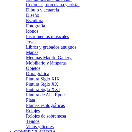
Cerámica, porcelana y cristal
Dibujo y acuarela
Diseño
Escultura
Fotografía
Iconos
Instrumentos musicales
Joyas
Libros y grabados antiguos
Mapas
Meninas Madrid Gallery
Mobiliario y lámparas
Objetos
Obra gráfica
Pintura Siglo XIX
Pintura Siglo XX
Pintura Siglo XXI
Pintura de Alta Época
Plata
Plumas estilográficas
Relojes
Relojes de sobremesa
Tejidos
Vinos y licores
COMPRAR AHORA