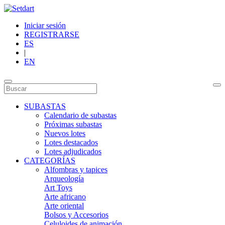
Iniciar sesión
REGISTRARSE
ES
|
EN
SUBASTAS
Calendario de subastas
Próximas subastas
Nuevos lotes
Lotes destacados
Lotes adjudicados
CATEGORÍAS
Alfombras y tapices
Arqueología
Art Toys
Arte africano
Arte oriental
Bolsos y Accesorios
Celuloides de animación