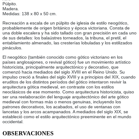
Púlpito.
Madera.
Medidas: 138 x 80 x 50 cm.
Recreación a escala de un púlpito de iglesia de estilo neogótico,
probablemente de origen británico y época victoriana. Consta de
una doble escalera y ha sido tallado con gran precisión en cada uno
de sus detalles: los balaústres torneados, la tribuna, el pretil, el
entablamiento almenado, las cresterías lobuladas y los estilizados
pináculos.
El neogótico (también conocido como gótico victoriano en los
países anglosajones, o revival gótico) fue un movimiento artístico
historicista, principalmente arquitectónico y decorativo, que
comenzó hacia mediados del siglo XVIII en el Reino Unido. Su
impulso creció a finales del siglo XVIII y a principios del XIX, cuando
eruditos de los distintos períodos del gótico intentaron revivir la
arquitectura gótica medieval, en contraste con los estilos
neoclásicos de ese momento. Como arquitectura historicista, quiso
ser una reelaboración del lenguaje arquitectónico del arte gótico
medieval con formas más o menos genuinas, incluyendo los
patrones decorativos, los acabados, el uso de ventanas con
lancetas y los arcos acampanados. A mediados del siglo XIX, se
estableció como el estilo arquitectónico preeminente en el mundo
occidental.
OBSERVACIONES