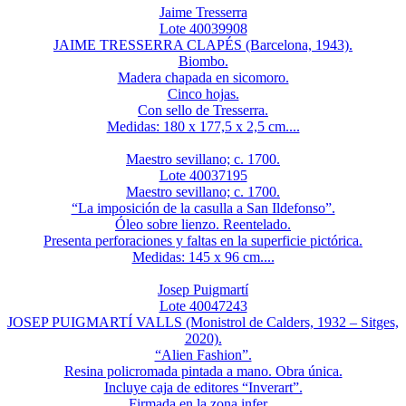
Jaime Tresserra
Lote 40039908
JAIME TRESSERRA CLAPÉS (Barcelona, 1943).
Biombo.
Madera chapada en sicomoro.
Cinco hojas.
Con sello de Tresserra.
Medidas: 180 x 177,5 x 2,5 cm....
Maestro sevillano; c. 1700.
Lote 40037195
Maestro sevillano; c. 1700.
“La imposición de la casulla a San Ildefonso”.
Óleo sobre lienzo. Reentelado.
Presenta perforaciones y faltas en la superficie pictórica.
Medidas: 145 x 96 cm....
Josep Puigmartí
Lote 40047243
JOSEP PUIGMARTÍ VALLS (Monistrol de Calders, 1932 – Sitges,
2020).
“Alien Fashion”.
Resina policromada pintada a mano. Obra única.
Incluye caja de editores “Inverart”.
Firmada en la zona infer...