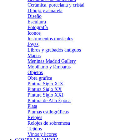
Cerámica, porcelana y cristal
Dibujo y acuarela
Diseño
Escultura
Fotografía
Iconos
Instrumentos musicales
Joyas
Libros y grabados antiguos
Mapas
Meninas Madrid Gallery
Mobiliario y lámparas
Objetos
Obra gráfica
Pintura Siglo XIX
Pintura Siglo XX
Pintura Siglo XXI
Pintura de Alta Época
Plata
Plumas estilográficas
Relojes
Relojes de sobremesa
Tejidos
Vinos y licores
COMPRAR AHORA