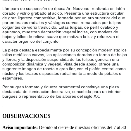
Lámpara de suspensión de época Art Nouveau, realizada en latón
dorado y vidrio grabado al ácido. Presenta una estructura circular
de gran ligereza compositiva, formada por un aro superior del que
parten brazos radiales y vástagos curvos, rematados por tulipas
colgantes de vidrio traslúcido. Estas tulipas, de perfil ovalado y
apuntado, muestran decoración vegetal incisa, con motivos de
hojas y tallos de relieve suave que matizan la luz y refuerzan el
carácter orgánico del conjunto.
La pieza destaca especialmente por su concepción modernista: los
tallos metálicos curvos, las aplicaciones doradas en forma de hojas
y flores, y la disposición suspendida de las tulipas generan una
composición dinámica y vegetal. Vista desde abajo, ofrece una
sugerente imagen de roseta o gran flor, con el plafón central como
núcleo y los brazos dispuestos radialmente a modo de pétalos o
estambres.
Por su gran formato y riqueza ornamental constituye una pieza
destacada de iluminación decorativa, concebida para un interior
burgués o representativo de los albores del siglo XX.
.
OBSERVACIONES
Aviso importante:
Debido al cierre de nuestras oficinas del 7 al 30