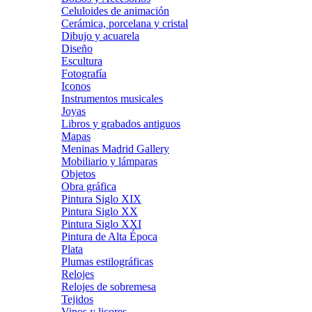
Celuloides de animación
Cerámica, porcelana y cristal
Dibujo y acuarela
Diseño
Escultura
Fotografía
Iconos
Instrumentos musicales
Joyas
Libros y grabados antiguos
Mapas
Meninas Madrid Gallery
Mobiliario y lámparas
Objetos
Obra gráfica
Pintura Siglo XIX
Pintura Siglo XX
Pintura Siglo XXI
Pintura de Alta Época
Plata
Plumas estilográficas
Relojes
Relojes de sobremesa
Tejidos
Vinos y licores