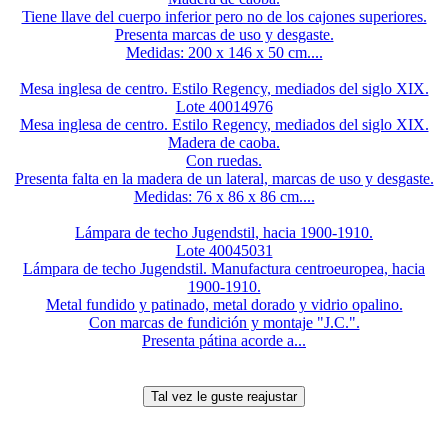
Tiene llave del cuerpo inferior pero no de los cajones superiores.
Presenta marcas de uso y desgaste.
Medidas: 200 x 146 x 50 cm....
Mesa inglesa de centro. Estilo Regency, mediados del siglo XIX.
Lote 40014976
Mesa inglesa de centro. Estilo Regency, mediados del siglo XIX.
Madera de caoba.
Con ruedas.
Presenta falta en la madera de un lateral, marcas de uso y desgaste.
Medidas: 76 x 86 x 86 cm....
Lámpara de techo Jugendstil, hacia 1900-1910.
Lote 40045031
Lámpara de techo Jugendstil. Manufactura centroeuropea, hacia
1900-1910.
Metal fundido y patinado, metal dorado y vidrio opalino.
Con marcas de fundición y montaje "J.C.".
Presenta pátina acorde a...