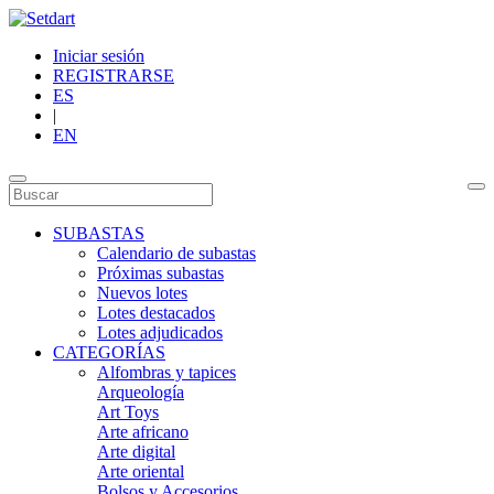
Iniciar sesión
REGISTRARSE
ES
|
EN
SUBASTAS
Calendario de subastas
Próximas subastas
Nuevos lotes
Lotes destacados
Lotes adjudicados
CATEGORÍAS
Alfombras y tapices
Arqueología
Art Toys
Arte africano
Arte digital
Arte oriental
Bolsos y Accesorios