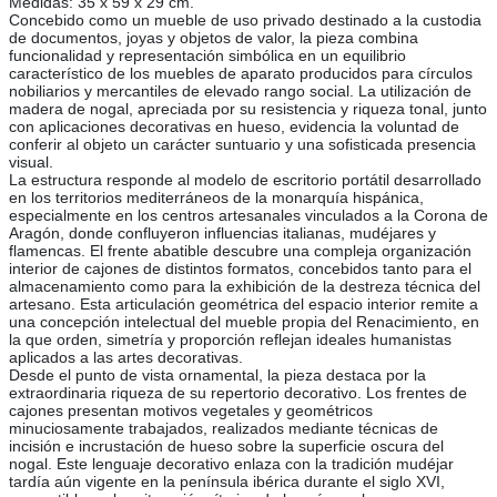
Medidas: 35 x 59 x 29 cm.
Concebido como un mueble de uso privado destinado a la custodia
de documentos, joyas y objetos de valor, la pieza combina
funcionalidad y representación simbólica en un equilibrio
característico de los muebles de aparato producidos para círculos
nobiliarios y mercantiles de elevado rango social. La utilización de
madera de nogal, apreciada por su resistencia y riqueza tonal, junto
con aplicaciones decorativas en hueso, evidencia la voluntad de
conferir al objeto un carácter suntuario y una sofisticada presencia
visual.
La estructura responde al modelo de escritorio portátil desarrollado
en los territorios mediterráneos de la monarquía hispánica,
especialmente en los centros artesanales vinculados a la Corona de
Aragón, donde confluyeron influencias italianas, mudéjares y
flamencas. El frente abatible descubre una compleja organización
interior de cajones de distintos formatos, concebidos tanto para el
almacenamiento como para la exhibición de la destreza técnica del
artesano. Esta articulación geométrica del espacio interior remite a
una concepción intelectual del mueble propia del Renacimiento, en
la que orden, simetría y proporción reflejan ideales humanistas
aplicados a las artes decorativas.
Desde el punto de vista ornamental, la pieza destaca por la
extraordinaria riqueza de su repertorio decorativo. Los frentes de
cajones presentan motivos vegetales y geométricos
minuciosamente trabajados, realizados mediante técnicas de
incisión e incrustación de hueso sobre la superficie oscura del
nogal. Este lenguaje decorativo enlaza con la tradición mudéjar
tardía aún vigente en la península ibérica durante el siglo XVI,