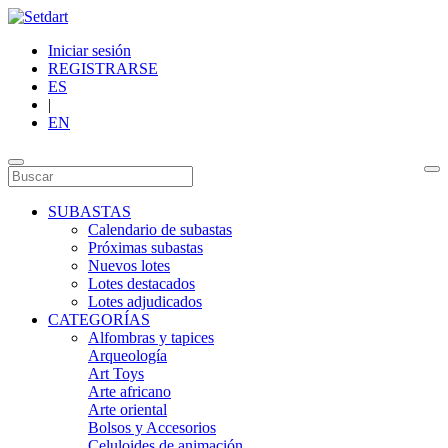
Iniciar sesión
REGISTRARSE
ES
|
EN
SUBASTAS
Calendario de subastas
Próximas subastas
Nuevos lotes
Lotes destacados
Lotes adjudicados
CATEGORÍAS
Alfombras y tapices
Arqueología
Art Toys
Arte africano
Arte oriental
Bolsos y Accesorios
Celuloides de animación