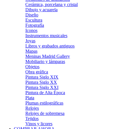
Cerámica, porcelana y cristal
Dibujo y acuarela
Diseño
Escultura
Fotografía
Iconos
Instrumentos musicales
Joyas
Libros y grabados antiguos
Mapas
Meninas Madrid Gallery
Mobiliario y lámparas
Objetos
Obra gráfica
Pintura Siglo XIX
Pintura Siglo XX
Pintura Siglo XXI
Pintura de Alta Época
Plata
Plumas estilográficas
Relojes
Relojes de sobremesa
Tejidos
Vinos y licores
COMPRAR AHORA