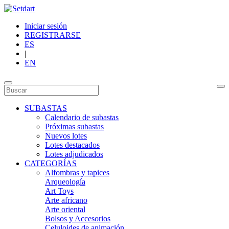
Iniciar sesión
REGISTRARSE
ES
|
EN
SUBASTAS
Calendario de subastas
Próximas subastas
Nuevos lotes
Lotes destacados
Lotes adjudicados
CATEGORÍAS
Alfombras y tapices
Arqueología
Art Toys
Arte africano
Arte oriental
Bolsos y Accesorios
Celuloides de animación