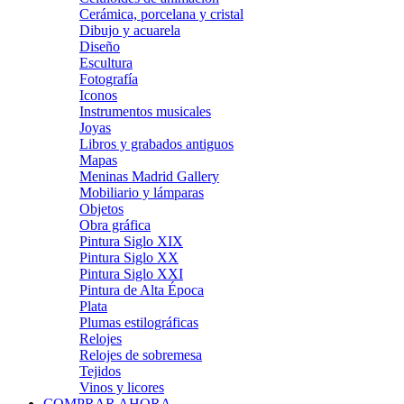
Cerámica, porcelana y cristal
Dibujo y acuarela
Diseño
Escultura
Fotografía
Iconos
Instrumentos musicales
Joyas
Libros y grabados antiguos
Mapas
Meninas Madrid Gallery
Mobiliario y lámparas
Objetos
Obra gráfica
Pintura Siglo XIX
Pintura Siglo XX
Pintura Siglo XXI
Pintura de Alta Época
Plata
Plumas estilográficas
Relojes
Relojes de sobremesa
Tejidos
Vinos y licores
COMPRAR AHORA