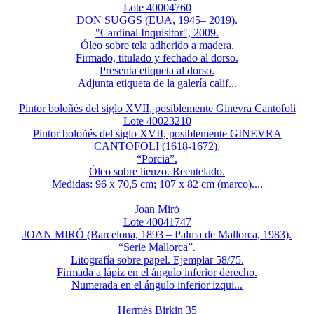
Lote 40004760
DON SUGGS (EUA, 1945– 2019).
"Cardinal Inquisitor", 2009.
Óleo sobre tela adherido a madera.
Firmado, titulado y fechado al dorso.
Presenta etiqueta al dorso.
Adjunta etiqueta de la galería calif...
Pintor boloñés del siglo XVII, posiblemente Ginevra Cantofoli
Lote 40023210
Pintor boloñés del siglo XVII, posiblemente GINEVRA
CANTOFOLI (1618-1672).
“Porcia”.
Óleo sobre lienzo. Reentelado.
Medidas: 96 x 70,5 cm; 107 x 82 cm (marco)....
Joan Miró
Lote 40041747
JOAN MIRÓ (Barcelona, 1893 – Palma de Mallorca, 1983).
“Serie Mallorca”.
Litografía sobre papel. Ejemplar 58/75.
Firmada a lápiz en el ángulo inferior derecho.
Numerada en el ángulo inferior izqui...
Hermès Birkin 35