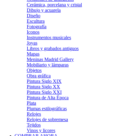
Cerámica, porcelana y cristal
Dibujo y acuarela
Diseño
Escultura
Fotografía
Iconos
Instrumentos musicales
Joyas
Libros y grabados antiguos
Mapas
Meninas Madrid Gallery
Mobiliario y lámparas
Objetos
Obra gráfica
Pintura Siglo XIX
Pintura Siglo XX
Pintura Siglo XXI
Pintura de Alta Época
Plata
Plumas estilográficas
Relojes
Relojes de sobremesa
Tejidos
Vinos y licores
COMPRAR AHORA