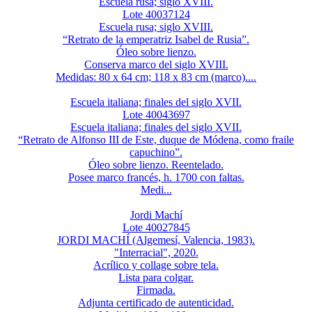
Escuela rusa; siglo XVIII.
Lote 40037124
Escuela rusa; siglo XVIII.
“Retrato de la emperatriz Isabel de Rusia”.
Óleo sobre lienzo.
Conserva marco del siglo XVIII.
Medidas: 80 x 64 cm; 118 x 83 cm (marco)....
Escuela italiana; finales del siglo XVII.
Lote 40043697
Escuela italiana; finales del siglo XVII.
“Retrato de Alfonso III de Este, duque de Módena, como fraile
capuchino”.
Óleo sobre lienzo. Reentelado.
Posee marco francés, h. 1700 con faltas.
Medi...
Jordi Machí
Lote 40027845
JORDI MACHÍ (Algemesí, Valencia, 1983).
"Interracial", 2020.
Acrílico y collage sobre tela.
Lista para colgar.
Firmada.
Adjunta certificado de autenticidad.