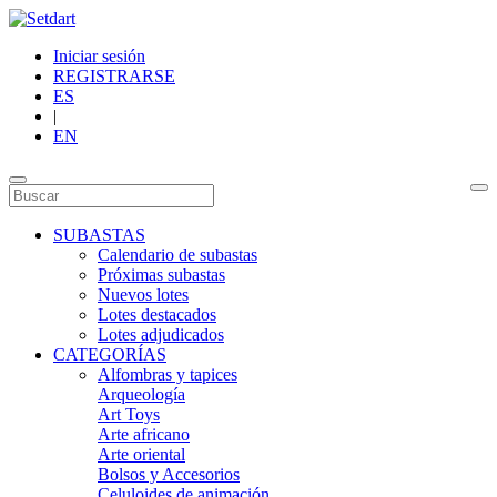
Iniciar sesión
REGISTRARSE
ES
|
EN
SUBASTAS
Calendario de subastas
Próximas subastas
Nuevos lotes
Lotes destacados
Lotes adjudicados
CATEGORÍAS
Alfombras y tapices
Arqueología
Art Toys
Arte africano
Arte oriental
Bolsos y Accesorios
Celuloides de animación