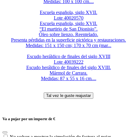
Medidas: 100 x 100 cm....
Escuela española, siglo XVII.
Lote 40020570
Escuela española, siglo XVII.
“El martirio de San Dionisio”.
Óleo sobre lienzo. Reentelado.
Presenta pérdidas en la superficie pictórica y restauraciones.
Medidas: 151 x 150 cm; 170 x 70 cm (mar...
Escudo heráldico de finales del siglo XVIII
Lote 40039222
Escudo heráldico de finales del siglo XVIII.
Mármol de Carrara.
Medidas: 87 x 55 x 16 cm....
Va a pujar por un importe de
€
No volver a mostrar la simulación de factura al pujar.