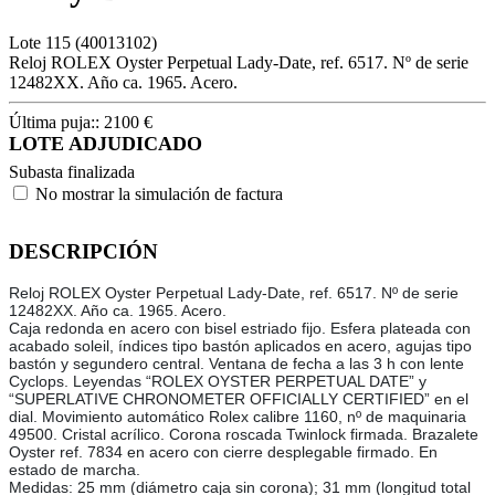
Lote
115
(40013102)
Reloj ROLEX Oyster Perpetual Lady-Date, ref. 6517. Nº de serie
12482XX. Año ca. 1965. Acero.
Última puja::
2100
€
LOTE ADJUDICADO
Subasta finalizada
No mostrar la simulación de factura
DESCRIPCIÓN
Reloj ROLEX Oyster Perpetual Lady-Date, ref. 6517. Nº de serie
12482XX. Año ca. 1965. Acero.
Caja redonda en acero con bisel estriado fijo. Esfera plateada con
acabado soleil, índices tipo bastón aplicados en acero, agujas tipo
bastón y segundero central. Ventana de fecha a las 3 h con lente
Cyclops. Leyendas “ROLEX OYSTER PERPETUAL DATE” y
“SUPERLATIVE CHRONOMETER OFFICIALLY CERTIFIED” en el
dial. Movimiento automático Rolex calibre 1160, nº de maquinaria
49500. Cristal acrílico. Corona roscada Twinlock firmada. Brazalete
Oyster ref. 7834 en acero con cierre desplegable firmado. En
estado de marcha.
Medidas: 25 mm (diámetro caja sin corona); 31 mm (longitud total