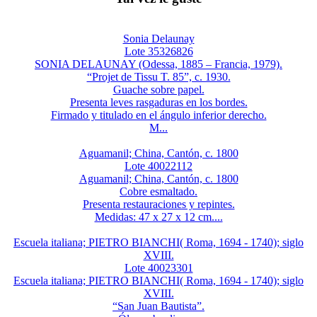
Sonia Delaunay
Lote 35326826
SONIA DELAUNAY (Odessa, 1885 – Francia, 1979).
“Projet de Tissu T. 85”, c. 1930.
Guache sobre papel.
Presenta leves rasgaduras en los bordes.
Firmado y titulado en el ángulo inferior derecho.
M...
Aguamanil; China, Cantón, c. 1800
Lote 40022112
Aguamanil; China, Cantón, c. 1800
Cobre esmaltado.
Presenta restauraciones y repintes.
Medidas: 47 x 27 x 12 cm....
Escuela italiana; PIETRO BIANCHI( Roma, 1694 - 1740); siglo
XVIII.
Lote 40023301
Escuela italiana; PIETRO BIANCHI( Roma, 1694 - 1740); siglo
XVIII.
“San Juan Bautista”.