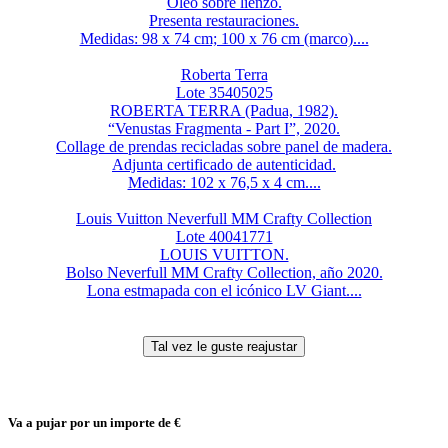
Óleo sobre lienzo.
Presenta restauraciones.
Medidas: 98 x 74 cm; 100 x 76 cm (marco)....
Roberta Terra
Lote 35405025
ROBERTA TERRA (Padua, 1982).
“Venustas Fragmenta - Part I”, 2020.
Collage de prendas recicladas sobre panel de madera.
Adjunta certificado de autenticidad.
Medidas: 102 x 76,5 x 4 cm....
Louis Vuitton Neverfull MM Crafty Collection
Lote 40041771
LOUIS VUITTON.
Bolso Neverfull MM Crafty Collection, año 2020.
Lona estmapada con el icónico LV Giant....
Va a pujar por un importe de
€