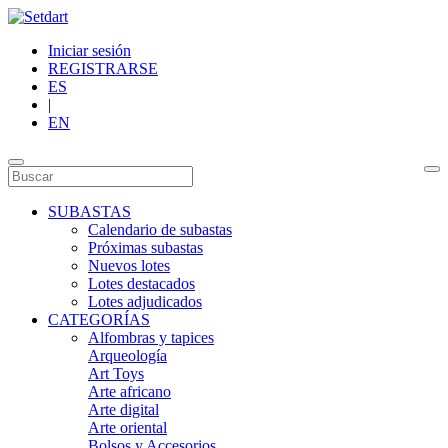
Iniciar sesión
REGISTRARSE
ES
|
EN
SUBASTAS
Calendario de subastas
Próximas subastas
Nuevos lotes
Lotes destacados
Lotes adjudicados
CATEGORÍAS
Alfombras y tapices
Arqueología
Art Toys
Arte africano
Arte digital
Arte oriental
Bolsos y Accesorios