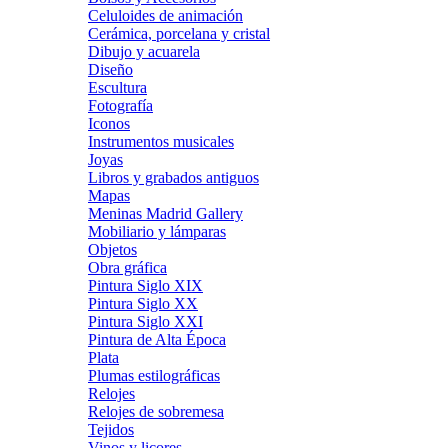
Celuloides de animación
Cerámica, porcelana y cristal
Dibujo y acuarela
Diseño
Escultura
Fotografía
Iconos
Instrumentos musicales
Joyas
Libros y grabados antiguos
Mapas
Meninas Madrid Gallery
Mobiliario y lámparas
Objetos
Obra gráfica
Pintura Siglo XIX
Pintura Siglo XX
Pintura Siglo XXI
Pintura de Alta Época
Plata
Plumas estilográficas
Relojes
Relojes de sobremesa
Tejidos
Vinos y licores