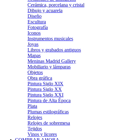
Cerámica, porcelana y cristal
Dibujo y acuarela
Diseño
Escultura
Fotografía
Iconos
Instrumentos musicales
Joyas
Libros y grabados antiguos
Mapas
Meninas Madrid Gallery
Mobiliario y lámparas
Objetos
Obra gráfica
Pintura Siglo XIX
Pintura Siglo XX
Pintura Siglo XXI
Pintura de Alta Época
Plata
Plumas estilográficas
Relojes
Relojes de sobremesa
Tejidos
Vinos y licores
COMPRAR AHORA