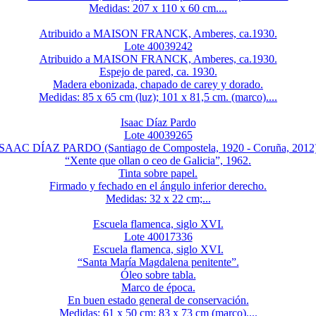
Medidas: 207 x 110 x 60 cm....
Atribuido a MAISON FRANCK, Amberes, ca.1930.
Lote 40039242
Atribuido a MAISON FRANCK, Amberes, ca.1930.
Espejo de pared, ca. 1930.
Madera ebonizada, chapado de carey y dorado.
Medidas: 85 x 65 cm (luz); 101 x 81,5 cm. (marco)....
Isaac Díaz Pardo
Lote 40039265
ISAAC DÍAZ PARDO (Santiago de Compostela, 1920 - Coruña, 2012)
“Xente que ollan o ceo de Galicia”, 1962.
Tinta sobre papel.
Firmado y fechado en el ángulo inferior derecho.
Medidas: 32 x 22 cm;...
Escuela flamenca, siglo XVI.
Lote 40017336
Escuela flamenca, siglo XVI.
“Santa María Magdalena penitente”.
Óleo sobre tabla.
Marco de época.
En buen estado general de conservación.
Medidas: 61 x 50 cm; 83 x 73 cm (marco)....