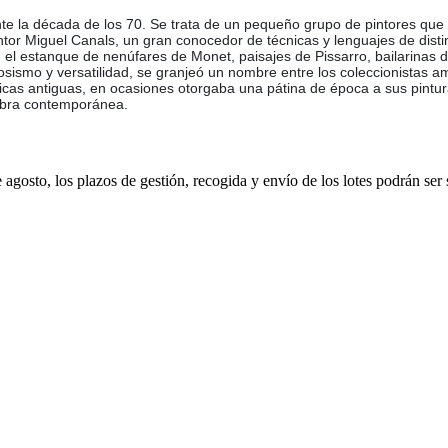
te la década de los 70. Se trata de un pequeño grupo de pintores que 
ntor Miguel Canals, un gran conocedor de técnicas y lenguajes de dist
t, el estanque de nenúfares de Monet, paisajes de Pissarro, bailarina
smo y versatilidad, se granjeó un nombre entre los coleccionistas aman
nicas antiguas, en ocasiones otorgaba una pátina de época a sus pintura
 obra contemporánea.
e agosto, los plazos de gestión, recogida y envío de los lotes podrán ser