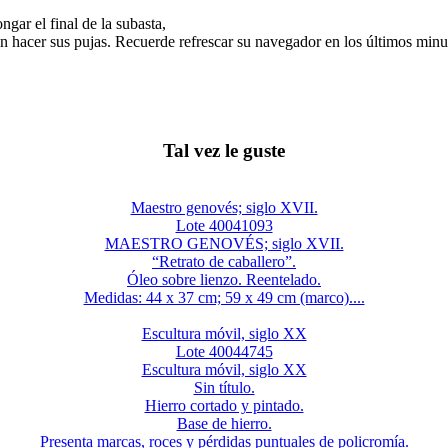
gar el final de la subasta,
n hacer sus pujas. Recuerde refrescar su navegador en los últimos minut
Tal vez le guste
Maestro genovés; siglo XVII.
Lote 40041093
MAESTRO GENOVÉS; siglo XVII.
“Retrato de caballero”.
Óleo sobre lienzo. Reentelado.
Medidas: 44 x 37 cm; 59 x 49 cm (marco)....
Escultura móvil, siglo XX
Lote 40044745
Escultura móvil, siglo XX
Sin título.
Hierro cortado y pintado.
Base de hierro.
Presenta marcas, roces y pérdidas puntuales de policromía.