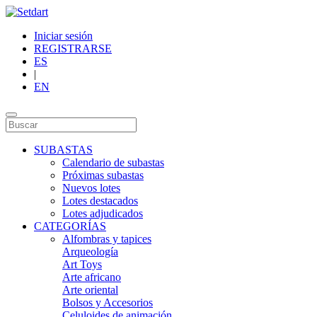
Iniciar sesión
REGISTRARSE
ES
|
EN
SUBASTAS
Calendario de subastas
Próximas subastas
Nuevos lotes
Lotes destacados
Lotes adjudicados
CATEGORÍAS
Alfombras y tapices
Arqueología
Art Toys
Arte africano
Arte oriental
Bolsos y Accesorios
Celuloides de animación