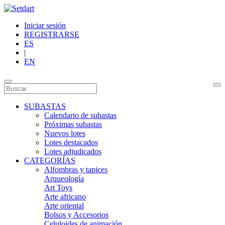
Iniciar sesión
REGISTRARSE
ES
|
EN
SUBASTAS
Calendario de subastas
Próximas subastas
Nuevos lotes
Lotes destacados
Lotes adjudicados
CATEGORÍAS
Alfombras y tapices
Arqueología
Art Toys
Arte africano
Arte oriental
Bolsos y Accesorios
Celuloides de animación