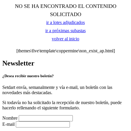
NO SE HA ENCONTRADO EL CONTENIDO
SOLICITADO
ir a lotes adjudicados
ir a próximas subastas
volver al inicio
[themes\five\template\coppermine\non_exist_ap.html]
Newsletter
¿Desea recibir nuestro boletín?
Setdart envía, semanalmente y vía e-mail, un boletín con las
novedades más destacadas.
Si todavía no ha solicitado la recepción de nuestro boletín, puede
hacerlo rellenando el siguiente formulario.
Nombre
E-mail