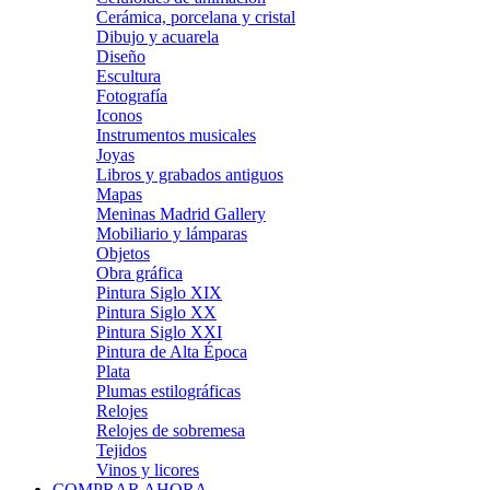
Cerámica, porcelana y cristal
Dibujo y acuarela
Diseño
Escultura
Fotografía
Iconos
Instrumentos musicales
Joyas
Libros y grabados antiguos
Mapas
Meninas Madrid Gallery
Mobiliario y lámparas
Objetos
Obra gráfica
Pintura Siglo XIX
Pintura Siglo XX
Pintura Siglo XXI
Pintura de Alta Época
Plata
Plumas estilográficas
Relojes
Relojes de sobremesa
Tejidos
Vinos y licores
COMPRAR AHORA