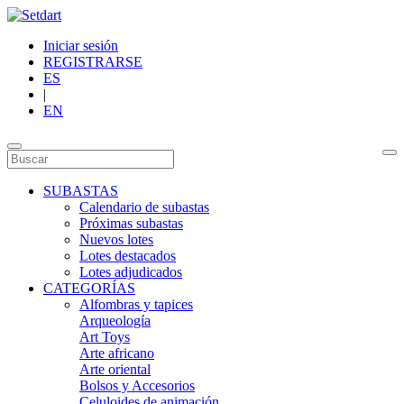
Iniciar sesión
REGISTRARSE
ES
|
EN
SUBASTAS
Calendario de subastas
Próximas subastas
Nuevos lotes
Lotes destacados
Lotes adjudicados
CATEGORÍAS
Alfombras y tapices
Arqueología
Art Toys
Arte africano
Arte oriental
Bolsos y Accesorios
Celuloides de animación