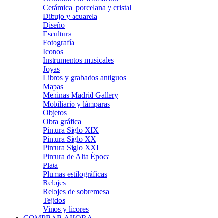
Cerámica, porcelana y cristal
Dibujo y acuarela
Diseño
Escultura
Fotografía
Iconos
Instrumentos musicales
Joyas
Libros y grabados antiguos
Mapas
Meninas Madrid Gallery
Mobiliario y lámparas
Objetos
Obra gráfica
Pintura Siglo XIX
Pintura Siglo XX
Pintura Siglo XXI
Pintura de Alta Época
Plata
Plumas estilográficas
Relojes
Relojes de sobremesa
Tejidos
Vinos y licores
COMPRAR AHORA