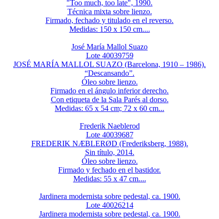
"Too much, too late", 1990.
Técnica mixta sobre lienzo.
Firmado, fechado y titulado en el reverso.
Medidas: 150 x 150 cm....
José María Mallol Suazo
Lote 40039759
JOSÉ MARÍA MALLOL SUAZO (Barcelona, 1910 – 1986).
“Descansando”.
Óleo sobre lienzo.
Firmado en el ángulo inferior derecho.
Con etiqueta de la Sala Parés al dorso.
Medidas: 65 x 54 cm; 72 x 60 cm...
Frederik Naeblerod
Lote 40039687
FREDERIK NÆBLERØD (Frederiksberg, 1988).
Sin título, 2014.
Óleo sobre lienzo.
Firmado y fechado en el bastidor.
Medidas: 55 x 47 cm....
Jardinera modernista sobre pedestal, ca. 1900.
Lote 40026214
Jardinera modernista sobre pedestal, ca. 1900.