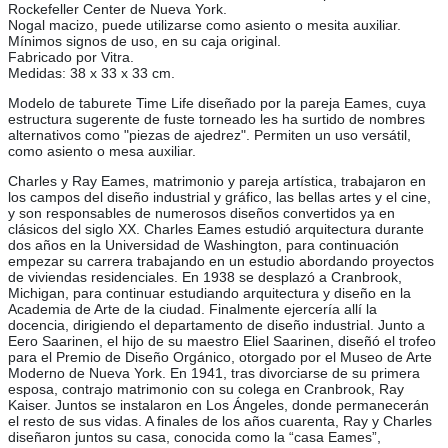
Rockefeller Center de Nueva York.
Nogal macizo, puede utilizarse como asiento o mesita auxiliar.
Mínimos signos de uso, en su caja original.
Fabricado por Vitra.
Medidas: 38 x 33 x 33 cm.
Modelo de taburete Time Life diseñado por la pareja Eames, cuya
estructura sugerente de fuste torneado les ha surtido de nombres
alternativos como "piezas de ajedrez". Permiten un uso versátil,
como asiento o mesa auxiliar.
Charles y Ray Eames, matrimonio y pareja artística, trabajaron en
los campos del diseño industrial y gráfico, las bellas artes y el cine,
y son responsables de numerosos diseños convertidos ya en
clásicos del siglo XX. Charles Eames estudió arquitectura durante
dos años en la Universidad de Washington, para continuación
empezar su carrera trabajando en un estudio abordando proyectos
de viviendas residenciales. En 1938 se desplazó a Cranbrook,
Michigan, para continuar estudiando arquitectura y diseño en la
Academia de Arte de la ciudad. Finalmente ejercería allí la
docencia, dirigiendo el departamento de diseño industrial. Junto a
Eero Saarinen, el hijo de su maestro Eliel Saarinen, diseñó el trofeo
para el Premio de Diseño Orgánico, otorgado por el Museo de Arte
Moderno de Nueva York. En 1941, tras divorciarse de su primera
esposa, contrajo matrimonio con su colega en Cranbrook, Ray
Kaiser. Juntos se instalaron en Los Ángeles, donde permanecerán
el resto de sus vidas. A finales de los años cuarenta, Ray y Charles
diseñaron juntos su casa, conocida como la “casa Eames”,