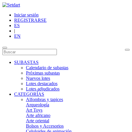
Iniciar sesión
REGISTRARSE
ES
|
EN
SUBASTAS
Calendario de subastas
Próximas subastas
Nuevos lotes
Lotes destacados
Lotes adjudicados
CATEGORÍAS
Alfombras y tapices
Arqueología
Art Toys
Arte africano
Arte oriental
Bolsos y Accesorios
Celuloides de animación