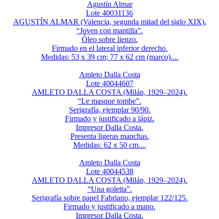
Agustín Almar
Lote 40031136
AGUSTÍN ALMAR (Valencia, segunda mitad del siglo XIX).
“Joven con mantilla”.
Óleo sobre lienzo.
Firmado en el lateral inferior derecho.
Medidas: 53 x 39 cm; 77 x 62 cm (marco)....
Amleto Dalla Costa
Lote 40044607
AMLETO DALLA COSTA (Milán, 1929–2024).
“Le masque tombe”.
Serigrafía, ejemplar 90/90.
Firmado y justificado a lápiz.
Impresor Dalla Costa.
Presenta ligeras manchas.
Medidas: 62 x 50 cm....
Amleto Dalla Costa
Lote 40044538
AMLETO DALLA COSTA (Milán, 1929–2024).
“Una goletta”.
Serigrafía sobre papel Fabriano, ejemplar 122/125.
Firmado y justificado a mano.
Impresor Dalla Costa.