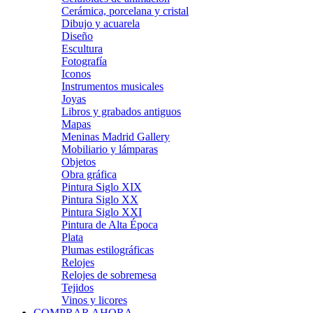
Cerámica, porcelana y cristal
Dibujo y acuarela
Diseño
Escultura
Fotografía
Iconos
Instrumentos musicales
Joyas
Libros y grabados antiguos
Mapas
Meninas Madrid Gallery
Mobiliario y lámparas
Objetos
Obra gráfica
Pintura Siglo XIX
Pintura Siglo XX
Pintura Siglo XXI
Pintura de Alta Época
Plata
Plumas estilográficas
Relojes
Relojes de sobremesa
Tejidos
Vinos y licores
COMPRAR AHORA