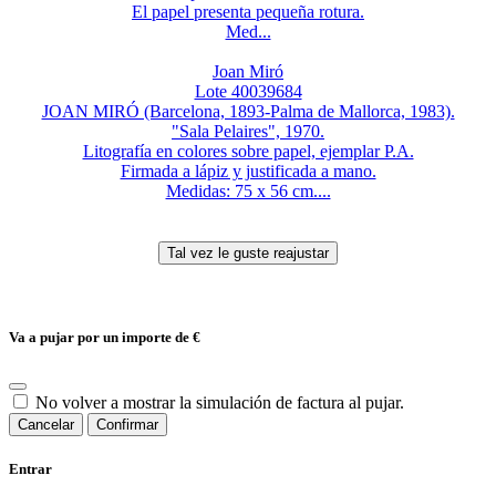
El papel presenta pequeña rotura.
Med...
Joan Miró
Lote 40039684
JOAN MIRÓ (Barcelona, 1893-Palma de Mallorca, 1983).
"Sala Pelaires", 1970.
Litografía en colores sobre papel, ejemplar P.A.
Firmada a lápiz y justificada a mano.
Medidas: 75 x 56 cm....
Va a pujar por un importe de
€
No volver a mostrar la simulación de factura al pujar.
Cancelar
Confirmar
Entrar