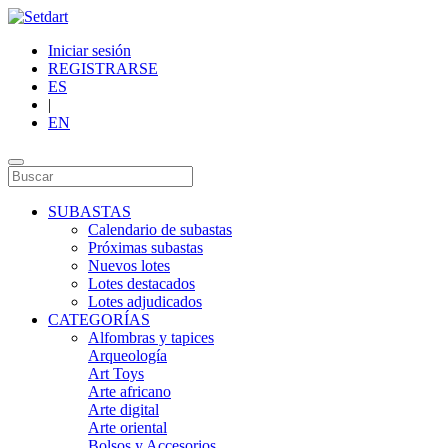
Iniciar sesión
REGISTRARSE
ES
|
EN
SUBASTAS
Calendario de subastas
Próximas subastas
Nuevos lotes
Lotes destacados
Lotes adjudicados
CATEGORÍAS
Alfombras y tapices
Arqueología
Art Toys
Arte africano
Arte digital
Arte oriental
Bolsos y Accesorios