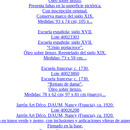
Óleo sobre lienzo.
Presenta faltas en la superficie pictórica.
Con inscripción original.
Conserva marco del siglo XIX.
Medidas: 93 x 74 cm; 105 x...
Escuela española; siglo XVII.
Lote 40023303
Escuela española; siglo XVII.
“Cristo portacroce”.
Óleo sobre lienzo. Reentelado del siglo XIX.
Medidas: 73 x 59 cm....
Escuela francesa; c. 1730.
Lote 40023860
Escuela francesa; c. 1730.
“Retrato de dama”.
Óleo sobre lienzo.
Medidas: 78 x 62 cm; 97 x 81 cm (marco)....
Jarrón Art Déco. DAUM, Nancy (Francia), ca. 1920.
Lote 40026208
Jarrón Art Déco. DAUM, Nancy (Francia), ca. 1920.
 en tonos verde y negro, con inclusiones y aplicaciones vítreas de aspe
Firmado en la base.