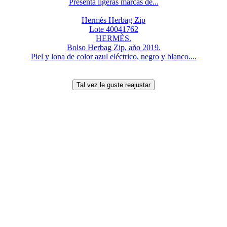
Presenta ligeras marcas de...
Hermès Herbag Zip
Lote 40041762
HERMÈS.
Bolso Herbag Zip, año 2019.
Piel y lona de color azul eléctrico, negro y blanco....