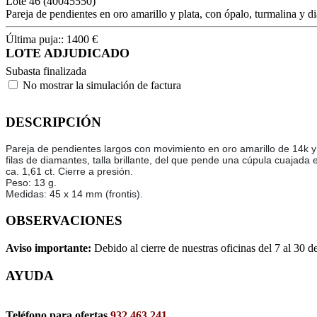
Lote
46
(40045550)
Pareja de pendientes en oro amarillo y plata, con ópalo, turmalina y d
Última puja::
1400
€
LOTE ADJUDICADO
Subasta finalizada
No mostrar la simulación de factura
DESCRIPCIÓN
Pareja de pendientes largos con movimiento en oro amarillo de 14k y p
filas de diamantes, talla brillante, del que pende una cúpula cuajada 
ca. 1,61 ct. Cierre a presión.
Peso: 13 g.
Medidas: 45 x 14 mm (frontis).
OBSERVACIONES
Aviso importante:
Debido al cierre de nuestras oficinas del 7 al 30 d
AYUDA
Teléfono para ofertas
932 463 241