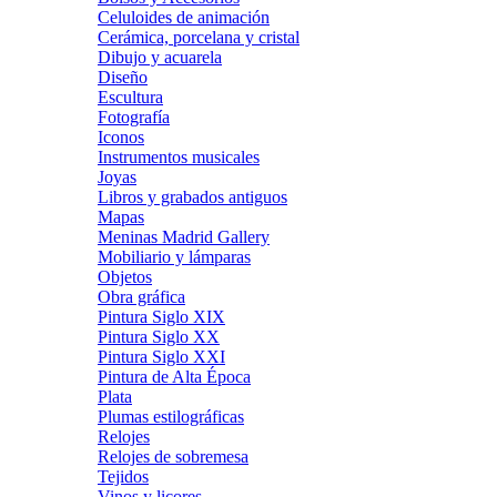
Celuloides de animación
Cerámica, porcelana y cristal
Dibujo y acuarela
Diseño
Escultura
Fotografía
Iconos
Instrumentos musicales
Joyas
Libros y grabados antiguos
Mapas
Meninas Madrid Gallery
Mobiliario y lámparas
Objetos
Obra gráfica
Pintura Siglo XIX
Pintura Siglo XX
Pintura Siglo XXI
Pintura de Alta Época
Plata
Plumas estilográficas
Relojes
Relojes de sobremesa
Tejidos
Vinos y licores