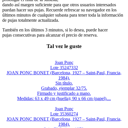
dando así margen suficiente para que otros usuarios interesados
puedan hacer sus pujas. Recuerde refrescar su navegador en los
últimos minutos de cualquier subasta para tener toda la información
de pujas totalmente actualizada.
También en los últimos 3 minutos, si lo desea, puede hacer
pujas consecutivas para alcanzar el precio de reserva.
Tal vez le guste
Joan Ponç
Lote 35247332
JOAN PONÇ BONET (Barcelona, 1927 – Saint-Paul, Francia,
1984).
Sin título.
Grabado, ejemplar 32/75.
Firmado y justificado a mano.
Medidas: 63 x 49 cm (huella); 90 x 66 cm (papel)....
Joan Ponç
Lote 35360274
JOAN PONÇ BONET (Barcelona, 1927 – Saint-Paul, Francia,
1984).