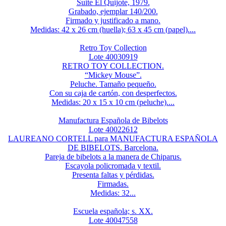
Suite El Quijote, 1979.
Grabado, ejemplar 140/200.
Firmado y justificado a mano.
Medidas: 42 x 26 cm (huella); 63 x 45 cm (papel)....
Retro Toy Collection
Lote 40030919
RETRO TOY COLLECTION.
“Mickey Mouse”.
Peluche. Tamaño pequeño.
Con su caja de cartón, con desperfectos.
Medidas: 20 x 15 x 10 cm (peluche)....
Manufactura Española de Bibelots
Lote 40022612
LAUREANO CORTELL para MANUFACTURA ESPAÑOLA
DE BIBELOTS. Barcelona.
Pareja de bibelots a la manera de Chiparus.
Escayola policromada y textil.
Presenta faltas y pérdidas.
Firmadas.
Medidas: 32...
Escuela española; s. XX.
Lote 40047558