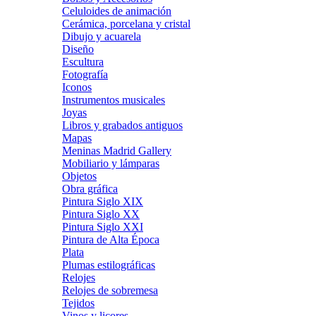
Celuloides de animación
Cerámica, porcelana y cristal
Dibujo y acuarela
Diseño
Escultura
Fotografía
Iconos
Instrumentos musicales
Joyas
Libros y grabados antiguos
Mapas
Meninas Madrid Gallery
Mobiliario y lámparas
Objetos
Obra gráfica
Pintura Siglo XIX
Pintura Siglo XX
Pintura Siglo XXI
Pintura de Alta Época
Plata
Plumas estilográficas
Relojes
Relojes de sobremesa
Tejidos
Vinos y licores