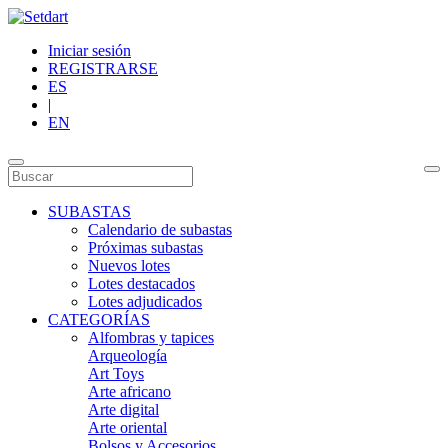
Iniciar sesión
REGISTRARSE
ES
|
EN
SUBASTAS
Calendario de subastas
Próximas subastas
Nuevos lotes
Lotes destacados
Lotes adjudicados
CATEGORÍAS
Alfombras y tapices
Arqueología
Art Toys
Arte africano
Arte digital
Arte oriental
Bolsos y Accesorios