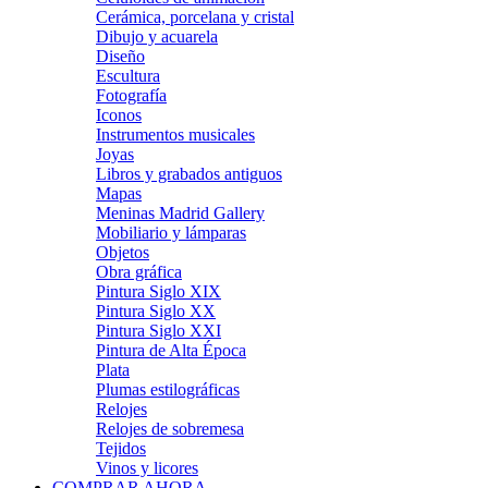
Cerámica, porcelana y cristal
Dibujo y acuarela
Diseño
Escultura
Fotografía
Iconos
Instrumentos musicales
Joyas
Libros y grabados antiguos
Mapas
Meninas Madrid Gallery
Mobiliario y lámparas
Objetos
Obra gráfica
Pintura Siglo XIX
Pintura Siglo XX
Pintura Siglo XXI
Pintura de Alta Época
Plata
Plumas estilográficas
Relojes
Relojes de sobremesa
Tejidos
Vinos y licores
COMPRAR AHORA