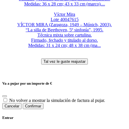
Medidas: 36 x 28 cm; 43 x 33 cm (marco)....
Víctor Mira
Lote 40047615
VÍCTOR MIRA (Zaragoza, 1949 – Múnich, 2003).
“La silla de Beethoven, 5º sinfonía”, 1995.
Técnica mixta sobre cartulina.
Firmado, fechado y titulado al dorso.
Medidas: 31 x 24 cm; 48 x 38 cm (ma...
Va a pujar por un importe de
€
No volver a mostrar la simulación de factura al pujar.
Cancelar
Confirmar
Entrar