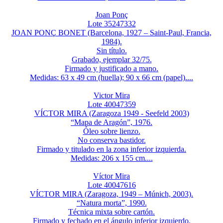
Joan Ponç
Lote 35247332
JOAN PONÇ BONET (Barcelona, 1927 – Saint-Paul, Francia,
1984).
Sin título.
Grabado, ejemplar 32/75.
Firmado y justificado a mano.
Medidas: 63 x 49 cm (huella); 90 x 66 cm (papel)....
Victor Mira
Lote 40047359
VÍCTOR MIRA (Zaragoza 1949 - Seefeld 2003)
“Mapa de Aragón”, 1976.
Óleo sobre lienzo.
No conserva bastidor.
Firmado y titulado en la zona inferior izquierda.
Medidas: 206 x 155 cm....
Víctor Mira
Lote 40047616
VÍCTOR MIRA (Zaragoza, 1949 – Múnich, 2003).
“Natura morta”, 1990.
Técnica mixta sobre cartón.
Firmado y fechado en el ángulo inferior izquierdo.