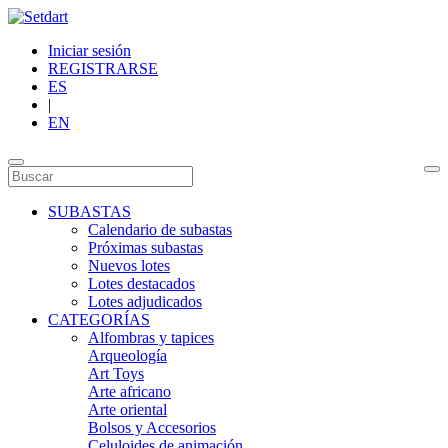
Iniciar sesión
REGISTRARSE
ES
|
EN
SUBASTAS
Calendario de subastas
Próximas subastas
Nuevos lotes
Lotes destacados
Lotes adjudicados
CATEGORÍAS
Alfombras y tapices
Arqueología
Art Toys
Arte africano
Arte oriental
Bolsos y Accesorios
Celuloides de animación