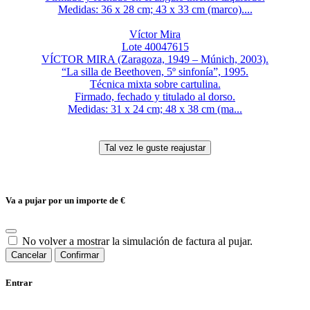
Medidas: 36 x 28 cm; 43 x 33 cm (marco)....
Víctor Mira
Lote 40047615
VÍCTOR MIRA (Zaragoza, 1949 – Múnich, 2003).
“La silla de Beethoven, 5º sinfonía”, 1995.
Técnica mixta sobre cartulina.
Firmado, fechado y titulado al dorso.
Medidas: 31 x 24 cm; 48 x 38 cm (ma...
Va a pujar por un importe de
€
No volver a mostrar la simulación de factura al pujar.
Cancelar
Confirmar
Entrar