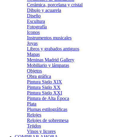
Cerámica, porcelana y cristal
Dibujo y acuarela
Diseño
Escultura
Fotografía
Iconos
Instrumentos musicales
Joyas
Libros y grabados antiguos
Mapas
Meninas Madrid Gallery
Mobiliario y lámparas
Objetos
Obra gráfica
Pintura Siglo XIX
Pintura Siglo XX
Pintura Siglo XXI
Pintura de Alta Época
Plata
Plumas estilográficas
Relojes
Relojes de sobremesa
Tejidos
Vinos y licores
COMPRAR AHORA