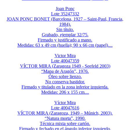
Joan Ponç
Lote 35247332
JOAN PONÇ BONET (Barcelona, 1927 – Saint-Paul, Francia,
1984).
Sin título.
Grabado, ejemplar 32/75.
Firmado y justificado a mano.
Medidas: 63 x 49 cm (huella); 90 x 66 cm (papel)....
Victor Mira
Lote 40047359
VÍCTOR MIRA (Zaragoza 1949 - Seefeld 2003)
“Mapa de Aragón”, 1976.
Óleo sobre lienzo.
No conserva bastidor.
Firmado y titulado en la zona inferior izquierda.
Medidas: 206 x 155 cm....
Víctor Mira
Lote 40047616
VÍCTOR MIRA (Zaragoza, 1949 – Múnich, 2003).
“Natura morta”, 1990.
Técnica mixta sobre cartón.
Firmado y fechado en el ángulo inferior izquierdo.