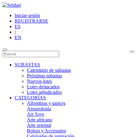
Iniciar sesión
REGISTRARSE
ES
|
EN
SUBASTAS
Calendario de subastas
Próximas subastas
Nuevos lotes
Lotes destacados
Lotes adjudicados
CATEGORÍAS
Alfombras y tapices
Arqueología
Art Toys
Arte africano
Arte oriental
Bolsos y Accesorios
Celuloides de animación