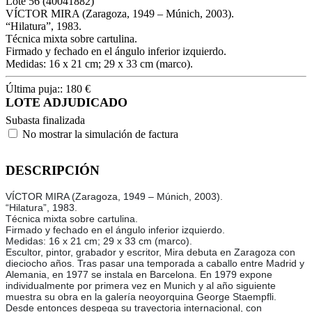
Lote
56
(40041882)
VÍCTOR MIRA (Zaragoza, 1949 – Múnich, 2003).
“Hilatura”, 1983.
Técnica mixta sobre cartulina.
Firmado y fechado en el ángulo inferior izquierdo.
Medidas: 16 x 21 cm; 29 x 33 cm (marco).
Última puja::
180
€
LOTE ADJUDICADO
Subasta finalizada
No mostrar la simulación de factura
DESCRIPCIÓN
VÍCTOR MIRA (Zaragoza, 1949 – Múnich, 2003).
“Hilatura”, 1983.
Técnica mixta sobre cartulina.
Firmado y fechado en el ángulo inferior izquierdo.
Medidas: 16 x 21 cm; 29 x 33 cm (marco).
Escultor, pintor, grabador y escritor, Mira debuta en Zaragoza con
dieciocho años. Tras pasar una temporada a caballo entre Madrid y
Alemania, en 1977 se instala en Barcelona. En 1979 expone
individualmente por primera vez en Munich y al año siguiente
muestra su obra en la galería neoyorquina George Staempfli.
Desde entonces despega su trayectoria internacional, con