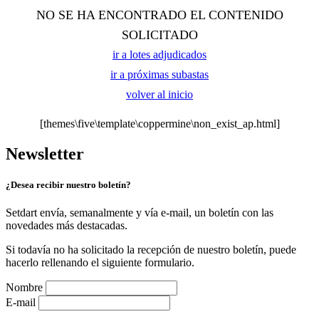
NO SE HA ENCONTRADO EL CONTENIDO
SOLICITADO
ir a lotes adjudicados
ir a próximas subastas
volver al inicio
[themes\five\template\coppermine\non_exist_ap.html]
Newsletter
¿Desea recibir nuestro boletín?
Setdart envía, semanalmente y vía e-mail, un boletín con las
novedades más destacadas.
Si todavía no ha solicitado la recepción de nuestro boletín, puede
hacerlo rellenando el siguiente formulario.
Nombre
E-mail