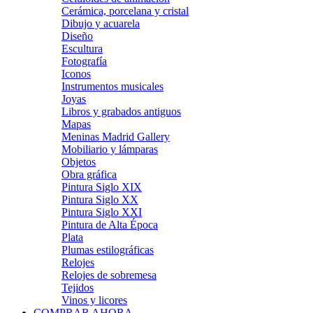
Cerámica, porcelana y cristal
Dibujo y acuarela
Diseño
Escultura
Fotografía
Iconos
Instrumentos musicales
Joyas
Libros y grabados antiguos
Mapas
Meninas Madrid Gallery
Mobiliario y lámparas
Objetos
Obra gráfica
Pintura Siglo XIX
Pintura Siglo XX
Pintura Siglo XXI
Pintura de Alta Época
Plata
Plumas estilográficas
Relojes
Relojes de sobremesa
Tejidos
Vinos y licores
COMPRAR AHORA