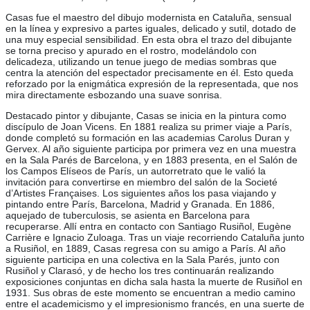
Casas fue el maestro del dibujo modernista en Cataluña, sensual
en la línea y expresivo a partes iguales, delicado y sutil, dotado de
una muy especial sensibilidad. En esta obra el trazo del dibujante
se torna preciso y apurado en el rostro, modelándolo con
delicadeza, utilizando un tenue juego de medias sombras que
centra la atención del espectador precisamente en él. Esto queda
reforzado por la enigmática expresión de la representada, que nos
mira directamente esbozando una suave sonrisa.
Destacado pintor y dibujante, Casas se inicia en la pintura como
discípulo de Joan Vicens. En 1881 realiza su primer viaje a París,
donde completó su formación en las academias Carolus Duran y
Gervex. Al año siguiente participa por primera vez en una muestra
en la Sala Parés de Barcelona, y en 1883 presenta, en el Salón de
los Campos Elíseos de París, un autorretrato que le valió la
invitación para convertirse en miembro del salón de la Societé
d’Artistes Françaises. Los siguientes años los pasa viajando y
pintando entre París, Barcelona, Madrid y Granada. En 1886,
aquejado de tuberculosis, se asienta en Barcelona para
recuperarse. Allí entra en contacto con Santiago Rusiñol, Eugène
Carrière e Ignacio Zuloaga. Tras un viaje recorriendo Cataluña junto
a Rusiñol, en 1889, Casas regresa con su amigo a París. Al año
siguiente participa en una colectiva en la Sala Parés, junto con
Rusiñol y Clarasó, y de hecho los tres continuarán realizando
exposiciones conjuntas en dicha sala hasta la muerte de Rusiñol en
1931. Sus obras de este momento se encuentran a medio camino
entre el academicismo y el impresionismo francés, en una suerte de