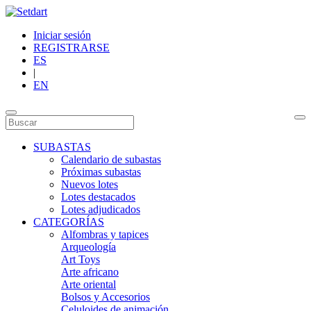
Iniciar sesión
REGISTRARSE
ES
|
EN
SUBASTAS
Calendario de subastas
Próximas subastas
Nuevos lotes
Lotes destacados
Lotes adjudicados
CATEGORÍAS
Alfombras y tapices
Arqueología
Art Toys
Arte africano
Arte oriental
Bolsos y Accesorios
Celuloides de animación