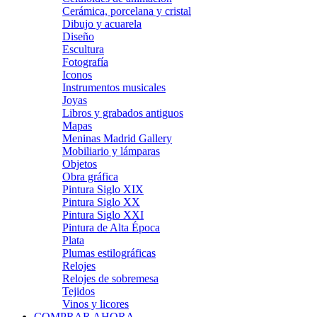
Cerámica, porcelana y cristal
Dibujo y acuarela
Diseño
Escultura
Fotografía
Iconos
Instrumentos musicales
Joyas
Libros y grabados antiguos
Mapas
Meninas Madrid Gallery
Mobiliario y lámparas
Objetos
Obra gráfica
Pintura Siglo XIX
Pintura Siglo XX
Pintura Siglo XXI
Pintura de Alta Época
Plata
Plumas estilográficas
Relojes
Relojes de sobremesa
Tejidos
Vinos y licores
COMPRAR AHORA