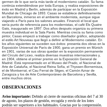
germen de lo que sería más tarde el modernismo catalán. Su fama
continúa extendiéndose por toda Europa, y realiza exposiciones de
éxito en Madrid y Berlín, además de participar en la Exposición
Mundial de Chicago de 1893. Casas se establece definitivamente
en Barcelona, inmerso en el ambiente modernista, aunque sigue
viajando a París para los salones anuales. Financió el local que
sería punto de referencia para los modernistas, el café Els Quatre
Gats, inaugurado en 1897. Dos años después organiza su primera
muestra individual en la Sala Parés. Mientras crecía su fama como
pintor, Casas empezó a trabajar como diseñador gráfico, adoptando
el estilo Art Nouveau que llegó a definir al Modernismo catalán. En
los años siguientes se suceden sus éxitos: presenta dos obras en la
Exposición Universal de París de 1900, gana un premio en Múnich
en 1901, varias de sus obras quedan en la exposición permanente
del Círculo del Liceo, realiza diversas muestras internacionales y,
en 1904, obtiene el primer premio en la Exposición General de
Madrid. Está representado en el Museo del Prado, el Nacional de
Arte de Cataluña, el Nacional Reina Sofía, el Thyssen-Bornemisza,
el de Montserrat, el Cau Ferrat de Sitges, el Camón Aznar de
Zaragoza y los de Arte Contemporáneo de Barcelona y Sevilla,
entre muchos otros.
OBSERVACIONES
Aviso importante:
Debido al cierre de nuestras oficinas del 7 al 30
de agosto, los plazos de gestión, recogida y envío de los lotes
podrán ser superiores a los habituales. Gracias por la comprensión.