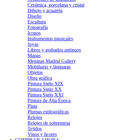
Cerámica, porcelana y cristal
Dibujo y acuarela
Diseño
Escultura
Fotografía
Iconos
Instrumentos musicales
Joyas
Libros y grabados antiguos
Mapas
Meninas Madrid Gallery
Mobiliario y lámparas
Objetos
Obra gráfica
Pintura Siglo XIX
Pintura Siglo XX
Pintura Siglo XXI
Pintura de Alta Época
Plata
Plumas estilográficas
Relojes
Relojes de sobremesa
Tejidos
Vinos y licores
COMPRAR AHORA