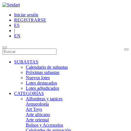
Iniciar sesión
REGISTRARSE
ES
|
EN
SUBASTAS
Calendario de subastas
Próximas subastas
Nuevos lotes
Lotes destacados
Lotes adjudicados
CATEGORÍAS
Alfombras y tapices
Arqueología
Art Toys
Arte africano
Arte oriental
Bolsos y Accesorios
Celuloides de animación