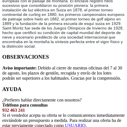
europeas con el paisaje de montaña. El enclave registró hitos
sucesivos que consolidaron su posición pionera: la primera
instalación de luz eléctrica en Suiza en 1878, el primer torneo
continental de curling en 1880, los primeros campeonatos europeos
de patinaje sobre hielo en 1882, el primer torneo de golf alpino en
1889 y la fundación de la primera escuela de esquí suiza en 1929.
Saint Moritz fue sede de los Juegos Olímpicos de Invierno de 1928,
hecho que certificó su condición de capital mundial del deporte de
nieve y escenario predilecto de una sociedad internacional que
encontraba en la montaña la síntesis perfecta entre el vigor físico y
la distinción social.
OBSERVACIONES
Aviso importante:
Debido al cierre de nuestras oficinas del 7 al 30
de agosto, los plazos de gestión, recogida y envío de los lotes
podrán ser superiores a los habituales. Gracias por la comprensión.
AYUDA
¿Prefieres hablar directamente con nosotros?
Teléfono para consultas
932 463 241
Si el vendedor acepta su oferta se lo comunicaremos inmediatamente
enviándole un presupuesto a medida. Para realizar una oferta ha de
estar previamente conectado como
USUARIO
.