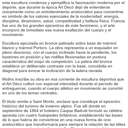
esta escultura condensa y ejemplifica la fascinación moderna por el
deporte, que durante la época Art Decó dejó de entenderse
únicamente como un entretenimiento aristocrático para convertirse
en símbolo de los valores esenciales de la modernidad: energía,
disciplina, dinamismo, salud, competitividad y belleza física. Francia
fue uno de los grandes epicentros de este fenómeno, y el arte
incorporó de inmediato esa nueva exaltación del cuerpo y el
movimiento.
Escultura ejecutada en bronce patinado sobre base de mármol
blanco y mármol Portoro. La obra representa a un esquiador en
pleno descenso, con el cuerpo inclinado hacia la pendiente, los
bastones en posición y las rodillas flexionadas en postura
característica del esquí de competición. La patina del bronce
establece un deliberado contraste con la base, concebida en
diagonal para evocar la inclinación de la ladera nevada.
Molins inscribe su obra en esa corriente de escultura deportiva que
el Art Déco cultivó con especial intensidad durante el período de
entreguerras, cuando el cuerpo atlético en movimiento se convirtió
en uno de los temas centrales.
El título remite a Saint Moritz, enclave que constituye el epicentro
histórico del turismo de invierno alpino. Fue allí donde en
septiembre de 1864 el hotelero Caspar Badrutt formuló su célebre
apuesta con cuatro huéspedes británicos, estableciendo las bases
de lo que habría de convertirse en una nueva forma de ocio
aristocrático que transformaría para siempre la relación de las élites