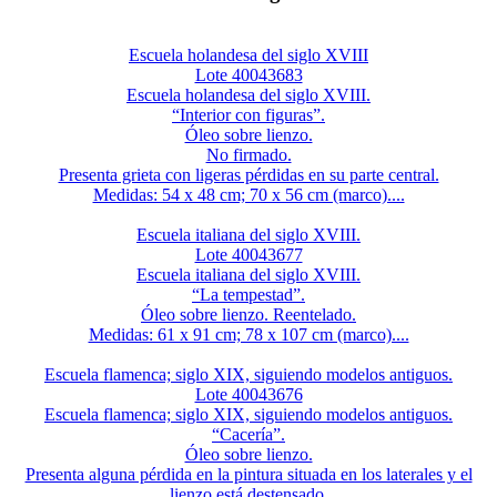
Escuela holandesa del siglo XVIII
Lote 40043683
Escuela holandesa del siglo XVIII.
“Interior con figuras”.
Óleo sobre lienzo.
No firmado.
Presenta grieta con ligeras pérdidas en su parte central.
Medidas: 54 x 48 cm; 70 x 56 cm (marco)....
Escuela italiana del siglo XVIII.
Lote 40043677
Escuela italiana del siglo XVIII.
“La tempestad”.
Óleo sobre lienzo. Reentelado.
Medidas: 61 x 91 cm; 78 x 107 cm (marco)....
Escuela flamenca; siglo XIX, siguiendo modelos antiguos.
Lote 40043676
Escuela flamenca; siglo XIX, siguiendo modelos antiguos.
“Cacería”.
Óleo sobre lienzo.
Presenta alguna pérdida en la pintura situada en los laterales y el
lienzo está destensado.