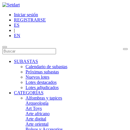
Iniciar sesión
REGISTRARSE
ES
|
EN
SUBASTAS
Calendario de subastas
Próximas subastas
Nuevos lotes
Lotes destacados
Lotes adjudicados
CATEGORÍAS
Alfombras y tapices
Arqueología
Art Toys
Arte africano
Arte digital
Arte oriental
Bolsos y Accesorios