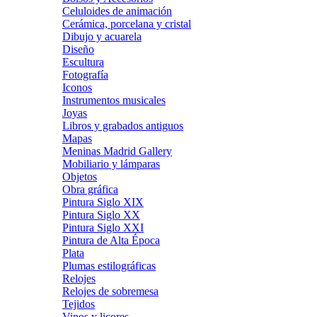
Celuloides de animación
Cerámica, porcelana y cristal
Dibujo y acuarela
Diseño
Escultura
Fotografía
Iconos
Instrumentos musicales
Joyas
Libros y grabados antiguos
Mapas
Meninas Madrid Gallery
Mobiliario y lámparas
Objetos
Obra gráfica
Pintura Siglo XIX
Pintura Siglo XX
Pintura Siglo XXI
Pintura de Alta Época
Plata
Plumas estilográficas
Relojes
Relojes de sobremesa
Tejidos
Vinos y licores