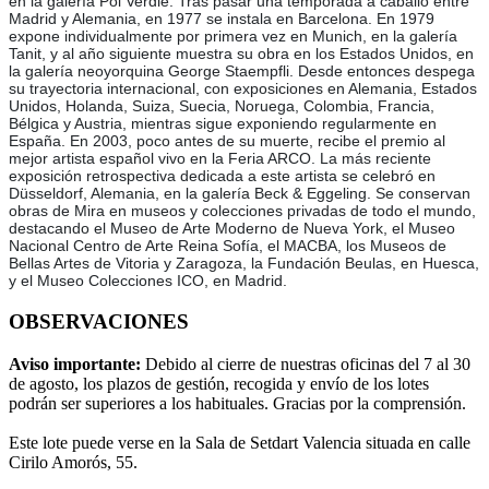
en la galería Pol Verdié. Tras pasar una temporada a caballo entre
Madrid y Alemania, en 1977 se instala en Barcelona. En 1979
expone individualmente por primera vez en Munich, en la galería
Tanit, y al año siguiente muestra su obra en los Estados Unidos, en
la galería neoyorquina George Staempfli. Desde entonces despega
su trayectoria internacional, con exposiciones en Alemania, Estados
Unidos, Holanda, Suiza, Suecia, Noruega, Colombia, Francia,
Bélgica y Austria, mientras sigue exponiendo regularmente en
España. En 2003, poco antes de su muerte, recibe el premio al
mejor artista español vivo en la Feria ARCO. La más reciente
exposición retrospectiva dedicada a este artista se celebró en
Düsseldorf, Alemania, en la galería Beck & Eggeling. Se conservan
obras de Mira en museos y colecciones privadas de todo el mundo,
destacando el Museo de Arte Moderno de Nueva York, el Museo
Nacional Centro de Arte Reina Sofía, el MACBA, los Museos de
Bellas Artes de Vitoria y Zaragoza, la Fundación Beulas, en Huesca,
y el Museo Colecciones ICO, en Madrid.
OBSERVACIONES
Aviso importante:
Debido al cierre de nuestras oficinas del 7 al 30
de agosto, los plazos de gestión, recogida y envío de los lotes
podrán ser superiores a los habituales. Gracias por la comprensión.
Este lote puede verse en la Sala de Setdart Valencia situada en calle
Cirilo Amorós, 55.