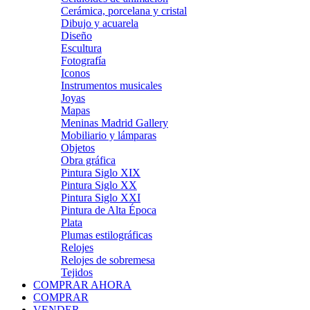
Cerámica, porcelana y cristal
Dibujo y acuarela
Diseño
Escultura
Fotografía
Iconos
Instrumentos musicales
Joyas
Mapas
Meninas Madrid Gallery
Mobiliario y lámparas
Objetos
Obra gráfica
Pintura Siglo XIX
Pintura Siglo XX
Pintura Siglo XXI
Pintura de Alta Época
Plata
Plumas estilográficas
Relojes
Relojes de sobremesa
Tejidos
COMPRAR AHORA
COMPRAR
VENDER