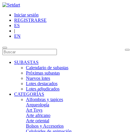
Iniciar sesión
REGISTRARSE
ES
|
EN
SUBASTAS
Calendario de subastas
Próximas subastas
Nuevos lotes
Lotes destacados
Lotes adjudicados
CATEGORÍAS
Alfombras y tapices
Arqueología
Art Toys
Arte africano
Arte oriental
Bolsos y Accesorios
Celuloides de animación