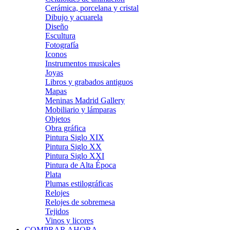
Cerámica, porcelana y cristal
Dibujo y acuarela
Diseño
Escultura
Fotografía
Iconos
Instrumentos musicales
Joyas
Libros y grabados antiguos
Mapas
Meninas Madrid Gallery
Mobiliario y lámparas
Objetos
Obra gráfica
Pintura Siglo XIX
Pintura Siglo XX
Pintura Siglo XXI
Pintura de Alta Época
Plata
Plumas estilográficas
Relojes
Relojes de sobremesa
Tejidos
Vinos y licores
COMPRAR AHORA