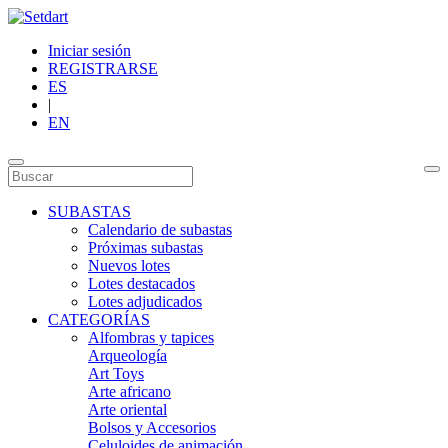
Iniciar sesión
REGISTRARSE
ES
|
EN
SUBASTAS
Calendario de subastas
Próximas subastas
Nuevos lotes
Lotes destacados
Lotes adjudicados
CATEGORÍAS
Alfombras y tapices
Arqueología
Art Toys
Arte africano
Arte oriental
Bolsos y Accesorios
Celuloides de animación