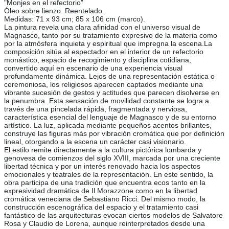
"Monjes en el refectorio”
Óleo sobre lienzo. Reentelado.
Medidas: 71 x 93 cm; 85 x 106 cm (marco).
La pintura revela una clara afinidad con el universo visual de
Magnasco, tanto por su tratamiento expresivo de la materia como
por la atmósfera inquieta y espiritual que impregna la escena.La
composición sitúa al espectador en el interior de un refectorio
monástico, espacio de recogimiento y disciplina cotidiana,
convertido aquí en escenario de una experiencia visual
profundamente dinámica. Lejos de una representación estática o
ceremoniosa, los religiosos aparecen captados mediante una
vibrante sucesión de gestos y actitudes que parecen disolverse en
la penumbra. Esta sensación de movilidad constante se logra a
través de una pincelada rápida, fragmentada y nerviosa,
característica esencial del lenguaje de Magnasco y de su entorno
artístico. La luz, aplicada mediante pequeños acentos brillantes,
construye las figuras más por vibración cromática que por definición
lineal, otorgando a la escena un carácter casi visionario.
El estilo remite directamente a la cultura pictórica lombarda y
genovesa de comienzos del siglo XVIII, marcada por una creciente
libertad técnica y por un interés renovado hacia los aspectos
emocionales y teatrales de la representación. En este sentido, la
obra participa de una tradición que encuentra ecos tanto en la
expresividad dramática de Il Morazzone como en la libertad
cromática veneciana de Sebastiano Ricci. Del mismo modo, la
construcción escenográfica del espacio y el tratamiento casi
fantástico de las arquitecturas evocan ciertos modelos de Salvatore
Rosa y Claudio de Lorena, aunque reinterpretados desde una