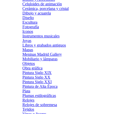
Celuloides de animación
Cerámica, porcelana y cristal
Dibujo y acuarela
Diseño
Escultura
Fotografía
Iconos
Instrumentos musicales
Joyas
Libros y grabados antiguos
Mapas
Meninas Madrid Gallery
Mobiliario y lámparas
Objetos
Obra gráfica
Pintura Siglo XIX
Pintura Siglo XX
Pintura Siglo XXI
Pintura de Alta Época
Plata
Plumas estilográficas
Relojes
Relojes de sobremesa
Tejidos
Vinos y licores