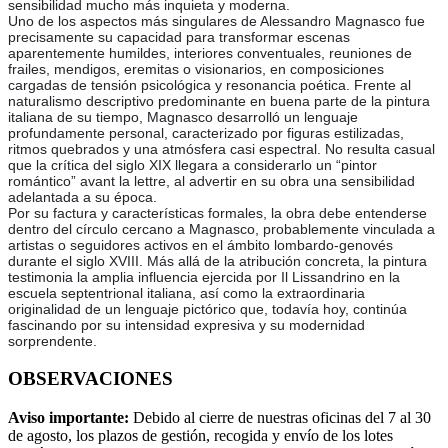
sensibilidad mucho más inquieta y moderna.
Uno de los aspectos más singulares de Alessandro Magnasco fue
precisamente su capacidad para transformar escenas
aparentemente humildes, interiores conventuales, reuniones de
frailes, mendigos, eremitas o visionarios, en composiciones
cargadas de tensión psicológica y resonancia poética. Frente al
naturalismo descriptivo predominante en buena parte de la pintura
italiana de su tiempo, Magnasco desarrolló un lenguaje
profundamente personal, caracterizado por figuras estilizadas,
ritmos quebrados y una atmósfera casi espectral. No resulta casual
que la crítica del siglo XIX llegara a considerarlo un “pintor
romántico” avant la lettre, al advertir en su obra una sensibilidad
adelantada a su época.
Por su factura y características formales, la obra debe entenderse
dentro del círculo cercano a Magnasco, probablemente vinculada a
artistas o seguidores activos en el ámbito lombardo-genovés
durante el siglo XVIII. Más allá de la atribución concreta, la pintura
testimonia la amplia influencia ejercida por Il Lissandrino en la
escuela septentrional italiana, así como la extraordinaria
originalidad de un lenguaje pictórico que, todavía hoy, continúa
fascinando por su intensidad expresiva y su modernidad
sorprendente.
OBSERVACIONES
Aviso importante:
Debido al cierre de nuestras oficinas del 7 al 30
de agosto, los plazos de gestión, recogida y envío de los lotes