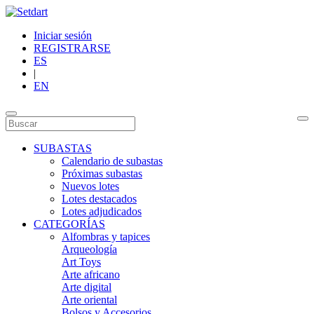
Iniciar sesión
REGISTRARSE
ES
|
EN
SUBASTAS
Calendario de subastas
Próximas subastas
Nuevos lotes
Lotes destacados
Lotes adjudicados
CATEGORÍAS
Alfombras y tapices
Arqueología
Art Toys
Arte africano
Arte digital
Arte oriental
Bolsos y Accesorios