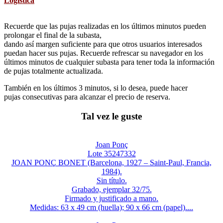
Logística
Recuerde que las pujas realizadas en los últimos minutos pueden
prolongar el final de la subasta,
dando así margen suficiente para que otros usuarios interesados
puedan hacer sus pujas. Recuerde refrescar su navegador en los
últimos minutos de cualquier subasta para tener toda la información
de pujas totalmente actualizada.
También en los últimos 3 minutos, si lo desea, puede hacer
pujas consecutivas para alcanzar el precio de reserva.
Tal vez le guste
Joan Ponç
Lote 35247332
JOAN PONÇ BONET (Barcelona, 1927 – Saint-Paul, Francia,
1984).
Sin título.
Grabado, ejemplar 32/75.
Firmado y justificado a mano.
Medidas: 63 x 49 cm (huella); 90 x 66 cm (papel)....