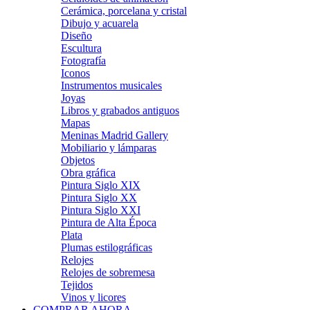
Cerámica, porcelana y cristal
Dibujo y acuarela
Diseño
Escultura
Fotografía
Iconos
Instrumentos musicales
Joyas
Libros y grabados antiguos
Mapas
Meninas Madrid Gallery
Mobiliario y lámparas
Objetos
Obra gráfica
Pintura Siglo XIX
Pintura Siglo XX
Pintura Siglo XXI
Pintura de Alta Época
Plata
Plumas estilográficas
Relojes
Relojes de sobremesa
Tejidos
Vinos y licores
COMPRAR AHORA