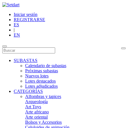
Iniciar sesión
REGISTRARSE
ES
|
EN
SUBASTAS
Calendario de subastas
Próximas subastas
Nuevos lotes
Lotes destacados
Lotes adjudicados
CATEGORÍAS
Alfombras y tapices
Arqueología
Art Toys
Arte africano
Arte oriental
Bolsos y Accesorios
Celuloides de animación