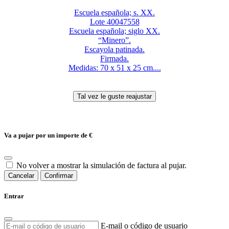
Escuela española; s. XX.
Lote 40047558
Escuela española; siglo XX.
“Minero”.
Escayola patinada.
Firmada.
Medidas: 70 x 51 x 25 cm....
Va a pujar por un importe de
€
No volver a mostrar la simulación de factura al pujar.
Cancelar
Confirmar
Entrar
E-mail o código de usuario