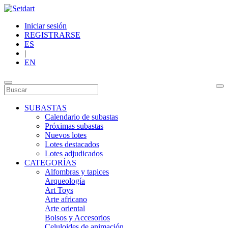
Iniciar sesión
REGISTRARSE
ES
|
EN
SUBASTAS
Calendario de subastas
Próximas subastas
Nuevos lotes
Lotes destacados
Lotes adjudicados
CATEGORÍAS
Alfombras y tapices
Arqueología
Art Toys
Arte africano
Arte oriental
Bolsos y Accesorios
Celuloides de animación