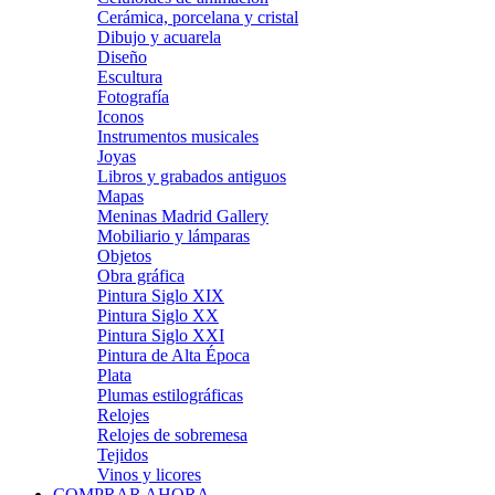
Cerámica, porcelana y cristal
Dibujo y acuarela
Diseño
Escultura
Fotografía
Iconos
Instrumentos musicales
Joyas
Libros y grabados antiguos
Mapas
Meninas Madrid Gallery
Mobiliario y lámparas
Objetos
Obra gráfica
Pintura Siglo XIX
Pintura Siglo XX
Pintura Siglo XXI
Pintura de Alta Época
Plata
Plumas estilográficas
Relojes
Relojes de sobremesa
Tejidos
Vinos y licores
COMPRAR AHORA