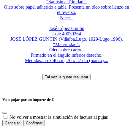
“Santísima Trinidad”.
Oleo sobre papel adherido a tabla. Presenta un óleo sobre lienzo en
el reverso.
Nece...
José López Guntin
Lote 40039264
JOSÉ LÓPEZ GUNTIN (Villalba,Lugo, 1929-Lugo 1996).
“Maternidad”.
Óleo sobre cartón.
Firmado en el ángulo inferior derecho.
Medidas: 55 x 46 cm; 76 x 57 cm (marco)....
Va a pujar por un importe de
€
No volver a mostrar la simulación de factura al pujar.
Cancelar
Confirmar