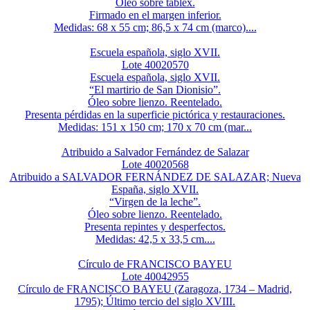
Óleo sobre táblex.
Firmado en el margen inferior.
Medidas: 68 x 55 cm; 86,5 x 74 cm (marco)....
Escuela española, siglo XVII.
Lote 40020570
Escuela española, siglo XVII.
“El martirio de San Dionisio”.
Óleo sobre lienzo. Reentelado.
Presenta pérdidas en la superficie pictórica y restauraciones.
Medidas: 151 x 150 cm; 170 x 70 cm (mar...
Atribuido a Salvador Fernández de Salazar
Lote 40020568
Atribuido a SALVADOR FERNÁNDEZ DE SALAZAR; Nueva
España, siglo XVII.
“Virgen de la leche”.
Óleo sobre lienzo. Reentelado.
Presenta repintes y desperfectos.
Medidas: 42,5 x 33,5 cm....
Círculo de FRANCISCO BAYEU
Lote 40042955
Círculo de FRANCISCO BAYEU (Zaragoza, 1734 – Madrid,
1795); Último tercio del siglo XVIII.