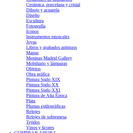
Cerámica, porcelana y cristal
Dibujo y acuarela
Diseño
Escultura
Fotografía
Iconos
Instrumentos musicales
Joyas
Libros y grabados antiguos
Mapas
Meninas Madrid Gallery
Mobiliario y lámparas
Objetos
Obra gráfica
Pintura Siglo XIX
Pintura Siglo XX
Pintura Siglo XXI
Pintura de Alta Época
Plata
Plumas estilográficas
Relojes
Relojes de sobremesa
Tejidos
Vinos y licores
COMPRAR AHORA