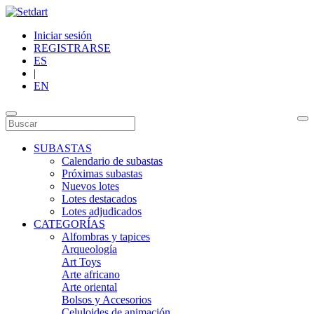
Iniciar sesión
REGISTRARSE
ES
|
EN
SUBASTAS
Calendario de subastas
Próximas subastas
Nuevos lotes
Lotes destacados
Lotes adjudicados
CATEGORÍAS
Alfombras y tapices
Arqueología
Art Toys
Arte africano
Arte oriental
Bolsos y Accesorios
Celuloides de animación