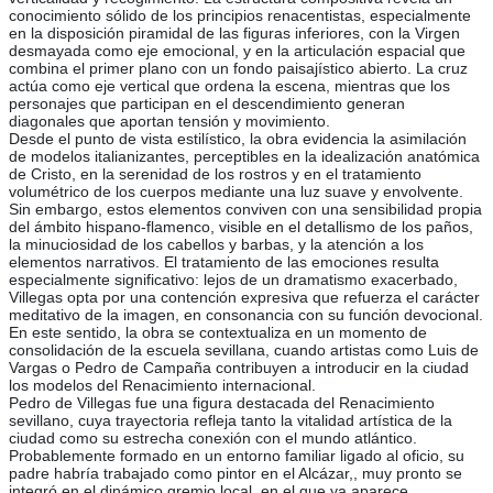
conocimiento sólido de los principios renacentistas, especialmente
en la disposición piramidal de las figuras inferiores, con la Virgen
desmayada como eje emocional, y en la articulación espacial que
combina el primer plano con un fondo paisajístico abierto. La cruz
actúa como eje vertical que ordena la escena, mientras que los
personajes que participan en el descendimiento generan
diagonales que aportan tensión y movimiento.
Desde el punto de vista estilístico, la obra evidencia la asimilación
de modelos italianizantes, perceptibles en la idealización anatómica
de Cristo, en la serenidad de los rostros y en el tratamiento
volumétrico de los cuerpos mediante una luz suave y envolvente.
Sin embargo, estos elementos conviven con una sensibilidad propia
del ámbito hispano-flamenco, visible en el detallismo de los paños,
la minuciosidad de los cabellos y barbas, y la atención a los
elementos narrativos. El tratamiento de las emociones resulta
especialmente significativo: lejos de un dramatismo exacerbado,
Villegas opta por una contención expresiva que refuerza el carácter
meditativo de la imagen, en consonancia con su función devocional.
En este sentido, la obra se contextualiza en un momento de
consolidación de la escuela sevillana, cuando artistas como Luis de
Vargas o Pedro de Campaña contribuyen a introducir en la ciudad
los modelos del Renacimiento internacional.
Pedro de Villegas fue una figura destacada del Renacimiento
sevillano, cuya trayectoria refleja tanto la vitalidad artística de la
ciudad como su estrecha conexión con el mundo atlántico.
Probablemente formado en un entorno familiar ligado al oficio, su
padre habría trabajado como pintor en el Alcázar,, muy pronto se
integró en el dinámico gremio local, en el que ya aparece