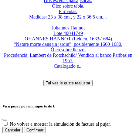
Dos escenas paisajísticas.
Óleo sobre tabla.
Firmadas.
Medidas: 23 x 38 cm., y 22 x 36.5 cm....
Johannes Hannot
Lote 40041749
JOHANNES HANNOT (Leiden, 1633-1684).
“Nature morte dans un jardin”, posiblemente 1660-1680.
Óleo sobre lienzo.
Procedencia: Lambert de Rotchschild/ Vendido al banco Paribas en
1957.
Catalogado e...
Va a pujar por un importe de
€
No volver a mostrar la simulación de factura al pujar.
Cancelar
Confirmar