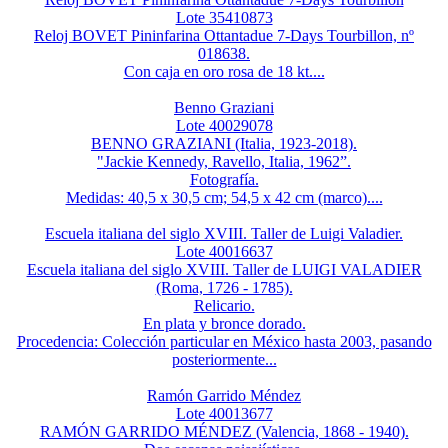
Lote 35410873
Reloj BOVET Pininfarina Ottantadue 7-Days Tourbillon, nº
018638.
Con caja en oro rosa de 18 kt....
Benno Graziani
Lote 40029078
BENNO GRAZIANI (Italia, 1923-2018).
"Jackie Kennedy, Ravello, Italia, 1962”.
Fotografía.
Medidas: 40,5 x 30,5 cm; 54,5 x 42 cm (marco)....
Escuela italiana del siglo XVIII. Taller de Luigi Valadier.
Lote 40016637
Escuela italiana del siglo XVIII. Taller de LUIGI VALADIER
(Roma, 1726 - 1785).
Relicario.
En plata y bronce dorado.
Procedencia: Colección particular en México hasta 2003, pasando
posteriormente...
Ramón Garrido Méndez
Lote 40013677
RAMÓN GARRIDO MÉNDEZ (Valencia, 1868 - 1940).