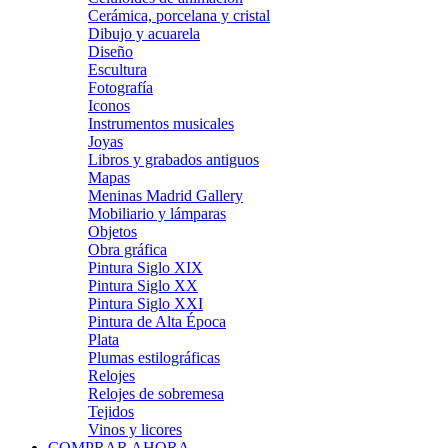
Cerámica, porcelana y cristal
Dibujo y acuarela
Diseño
Escultura
Fotografía
Iconos
Instrumentos musicales
Joyas
Libros y grabados antiguos
Mapas
Meninas Madrid Gallery
Mobiliario y lámparas
Objetos
Obra gráfica
Pintura Siglo XIX
Pintura Siglo XX
Pintura Siglo XXI
Pintura de Alta Época
Plata
Plumas estilográficas
Relojes
Relojes de sobremesa
Tejidos
Vinos y licores
COMPRAR AHORA