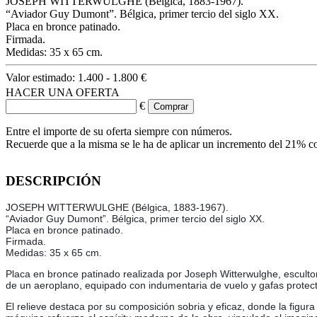
JOSEPH WITTERWULGHE (Bélgica, 1883-1967).
“Aviador Guy Dumont”. Bélgica, primer tercio del siglo XX.
Placa en bronce patinado.
Firmada.
Medidas: 35 x 65 cm.
Valor estimado:
1.400 - 1.800 €
HACER UNA OFERTA
€
Entre el importe de su oferta siempre con números.
Recuerde que a la misma se le ha de aplicar un incremento del 21% c
DESCRIPCIÓN
JOSEPH WITTERWULGHE (Bélgica, 1883-1967).
“Aviador Guy Dumont”. Bélgica, primer tercio del siglo XX.
Placa en bronce patinado.
Firmada.
Medidas: 35 x 65 cm.
Placa en bronce patinado realizada por Joseph Witterwulghe, esculto
de un aeroplano, equipado con indumentaria de vuelo y gafas protect
El relieve destaca por su composición sobria y eficaz, donde la figura 