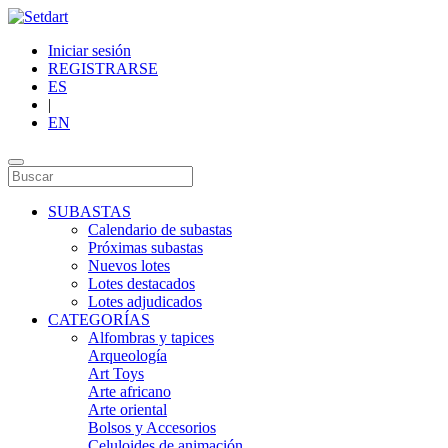
Iniciar sesión
REGISTRARSE
ES
|
EN
SUBASTAS
Calendario de subastas
Próximas subastas
Nuevos lotes
Lotes destacados
Lotes adjudicados
CATEGORÍAS
Alfombras y tapices
Arqueología
Art Toys
Arte africano
Arte oriental
Bolsos y Accesorios
Celuloides de animación