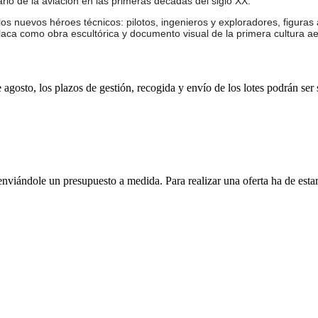
rio de la aviación en las primeras décadas del siglo XX.
los nuevos héroes técnicos: pilotos, ingenieros y exploradores, figuras 
 placa como obra escultórica y documento visual de la primera cultura a
e agosto, los plazos de gestión, recogida y envío de los lotes podrán ser
enviándole un presupuesto a medida. Para realizar una oferta ha de es