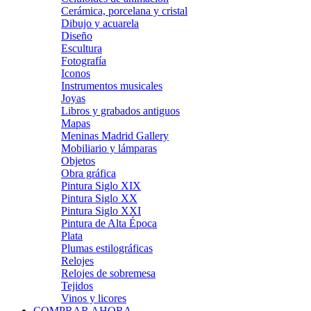
Cerámica, porcelana y cristal
Dibujo y acuarela
Diseño
Escultura
Fotografía
Iconos
Instrumentos musicales
Joyas
Libros y grabados antiguos
Mapas
Meninas Madrid Gallery
Mobiliario y lámparas
Objetos
Obra gráfica
Pintura Siglo XIX
Pintura Siglo XX
Pintura Siglo XXI
Pintura de Alta Época
Plata
Plumas estilográficas
Relojes
Relojes de sobremesa
Tejidos
Vinos y licores
COMPRAR AHORA