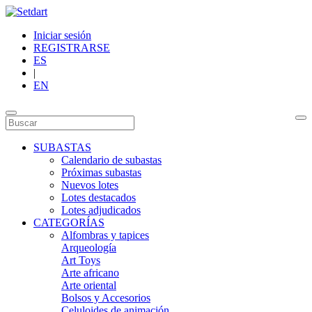
Iniciar sesión
REGISTRARSE
ES
|
EN
SUBASTAS
Calendario de subastas
Próximas subastas
Nuevos lotes
Lotes destacados
Lotes adjudicados
CATEGORÍAS
Alfombras y tapices
Arqueología
Art Toys
Arte africano
Arte oriental
Bolsos y Accesorios
Celuloides de animación