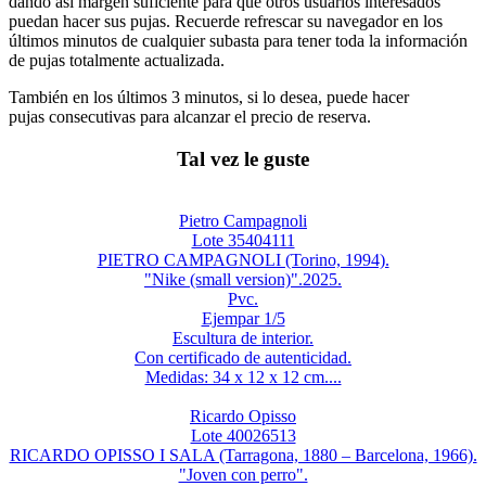
dando así margen suficiente para que otros usuarios interesados
puedan hacer sus pujas. Recuerde refrescar su navegador en los
últimos minutos de cualquier subasta para tener toda la información
de pujas totalmente actualizada.
También en los últimos 3 minutos, si lo desea, puede hacer
pujas consecutivas para alcanzar el precio de reserva.
Tal vez le guste
Pietro Campagnoli
Lote 35404111
PIETRO CAMPAGNOLI (Torino, 1994).
"Nike (small version)".2025.
Pvc.
Ejempar 1/5
Escultura de interior.
Con certificado de autenticidad.
Medidas: 34 x 12 x 12 cm....
Ricardo Opisso
Lote 40026513
RICARDO OPISSO I SALA (Tarragona, 1880 – Barcelona, 1966).
"Joven con perro".