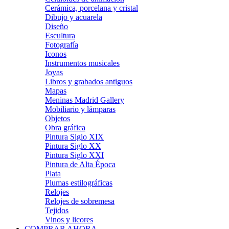
Cerámica, porcelana y cristal
Dibujo y acuarela
Diseño
Escultura
Fotografía
Iconos
Instrumentos musicales
Joyas
Libros y grabados antiguos
Mapas
Meninas Madrid Gallery
Mobiliario y lámparas
Objetos
Obra gráfica
Pintura Siglo XIX
Pintura Siglo XX
Pintura Siglo XXI
Pintura de Alta Época
Plata
Plumas estilográficas
Relojes
Relojes de sobremesa
Tejidos
Vinos y licores
COMPRAR AHORA