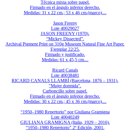
Técnica mixta sobre papel.
Firmado en el ángulo inferior derecho.
Medidas: 31 x 22 cm.; 53 x 46 cm.(marco)....
Jason Freeny
Lote 40029027
JASON FREENY (1970).
“Mickey Dissected”.
Archival Pigment Print on 310g Museum Natural Fine Art Paper.
Ejemplar 22/25.
Firmado y justificado.
Medidas: 61 x 45,5 cm....
Ricard Canals
Lote 40038481
RICARD CANALS LLAMBÍ (Barcelona, 1876 – 1931).
"Mujer dormida".
Carboncillo sobre papel.
Firmado en el ángulo inferior derecho.
Medidas: 30 x 22 cm.; 45 x 36 cm.(marco)....
“1950–1980 Repertorio” por Giuliana Gramigna
Lote 40040249
GIULIANA GRAMIGNA (Italia, 1929 – 2016).
“1950–1980 Repertorio” 2º Edición, 2001.