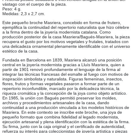
vástago con el cuerpo de la pieza.
Peso: 4 g.
Medidas: 2,3 x 2,7 cm.
Este pequeño broche Masriera, concebido en forma de frutero,
ejemplifica la continuidad del repertorio naturalista que hizo célebre
a la firma dentro de la joyería modernista catalana. Como
producción posterior de la casa Masriera/Bagués-Masriera, la pieza
recupera el gusto por los motivos vegetales y frutales, tratados con
una delicadeza ornamental plenamente identificable con el universo
estético de la casa.
Fundada en Barcelona en 1839, Masriera alcanzó una posición
central en la joyería modernista gracias a Lluís Masriera, quien a
partir de 1901 renovó profundamente el lenguaje de la firma al
integrar las técnicas francesas del esmalte al fuego con motivos de
inspiración simbolista y naturalista. Figuras femeninas, insectos,
flores, frutos y formas vegetales pasaron a formar parte de un
repertorio inconfundible, marcado por la delicadeza técnica, la
riqueza cromática y la concepción de la joya como objeto artístico.
En 1985, la unión con Bagués permitió preservar los moldes,
archivos y procedimientos artesanales de la casa, dando
continuidad a una producción vinculada a los modelos históricos de
Masriera. En este contexto se inscribe este broche, una joya de
pequeño formato que combina fidelidad al legado modernista,
ejecución artesanal y plena identificación con la estética de la firma.
Su firma, junto con la caja original y el certificado de autenticidad,
refuerza su interés para coleccionistas de joyería artística y piezas