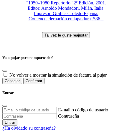
“1950–1980 Repertorio” 2º Edición, 2001.
Editor: Arnoldo Mondadori, Milán, Italia.
Impresor: Graficas Toledo España.
Con encuadernación en tapa dura. 586...
Va a pujar por un importe de
€
No volver a mostrar la simulación de factura al pujar.
Cancelar
Confirmar
Entrar
E-mail o código de usuario
Contraseña
Entrar
¿Ha olvidado su contraseña?