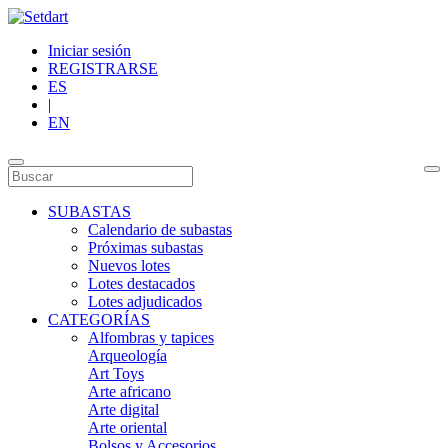
Iniciar sesión
REGISTRARSE
ES
|
EN
SUBASTAS
Calendario de subastas
Próximas subastas
Nuevos lotes
Lotes destacados
Lotes adjudicados
CATEGORÍAS
Alfombras y tapices
Arqueología
Art Toys
Arte africano
Arte digital
Arte oriental
Bolsos y Accesorios