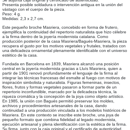
Se adjunta caja original y certificado de autenticidad.
Presenta posible soldadura o intervención antigua en la unión del
vástago con el cuerpo de la pieza.
Peso: 4 g.
Medidas: 2,3 x 2,7 cm.
Este pequeño broche Masriera, concebido en forma de frutero,
ejemplifica la continuidad del repertorio naturalista que hizo célebre
a la firma dentro de la joyería modernista catalana. Como
producción posterior de la casa Masriera/Bagués-Masriera, la pieza
recupera el gusto por los motivos vegetales y frutales, tratados con
una delicadeza ornamental plenamente identificable con el universo
estético de la casa.
Fundada en Barcelona en 1839, Masriera alcanzó una posición
central en la joyería modernista gracias a Lluís Masriera, quien a
partir de 1901 renovó profundamente el lenguaje de la firma al
integrar las técnicas francesas del esmalte al fuego con motivos de
inspiración simbolista y naturalista. Figuras femeninas, insectos,
flores, frutos y formas vegetales pasaron a formar parte de un
repertorio inconfundible, marcado por la delicadeza técnica, la
riqueza cromática y la concepción de la joya como objeto artístico.
En 1985, la unión con Bagués permitió preservar los moldes,
archivos y procedimientos artesanales de la casa, dando
continuidad a una producción vinculada a los modelos históricos de
Masriera. En este contexto se inscribe este broche, una joya de
pequeño formato que combina fidelidad al legado modernista,
ejecución artesanal y plena identificación con la estética de la firma.
Su firma, junto con la caja original y el certificado de autenticidad,