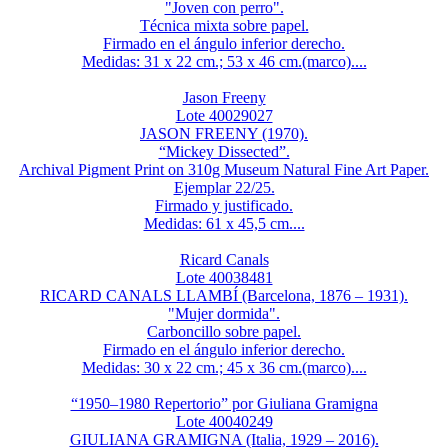
"Joven con perro".
Técnica mixta sobre papel.
Firmado en el ángulo inferior derecho.
Medidas: 31 x 22 cm.; 53 x 46 cm.(marco)....
Jason Freeny
Lote 40029027
JASON FREENY (1970).
“Mickey Dissected”.
Archival Pigment Print on 310g Museum Natural Fine Art Paper.
Ejemplar 22/25.
Firmado y justificado.
Medidas: 61 x 45,5 cm....
Ricard Canals
Lote 40038481
RICARD CANALS LLAMBÍ (Barcelona, 1876 – 1931).
"Mujer dormida".
Carboncillo sobre papel.
Firmado en el ángulo inferior derecho.
Medidas: 30 x 22 cm.; 45 x 36 cm.(marco)....
“1950–1980 Repertorio” por Giuliana Gramigna
Lote 40040249
GIULIANA GRAMIGNA (Italia, 1929 – 2016).