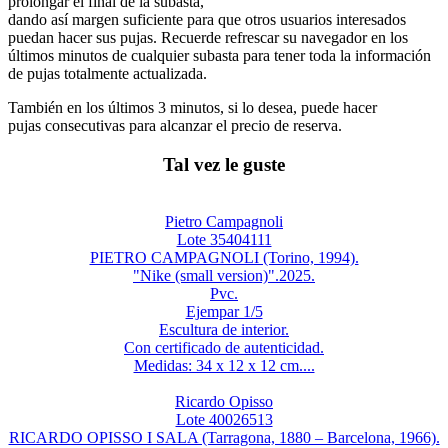
prolongar el final de la subasta,
dando así margen suficiente para que otros usuarios interesados
puedan hacer sus pujas. Recuerde refrescar su navegador en los
últimos minutos de cualquier subasta para tener toda la información
de pujas totalmente actualizada.
También en los últimos 3 minutos, si lo desea, puede hacer
pujas consecutivas para alcanzar el precio de reserva.
Tal vez le guste
Pietro Campagnoli
Lote 35404111
PIETRO CAMPAGNOLI (Torino, 1994).
"Nike (small version)".2025.
Pvc.
Ejempar 1/5
Escultura de interior.
Con certificado de autenticidad.
Medidas: 34 x 12 x 12 cm....
Ricardo Opisso
Lote 40026513
RICARDO OPISSO I SALA (Tarragona, 1880 – Barcelona, 1966).