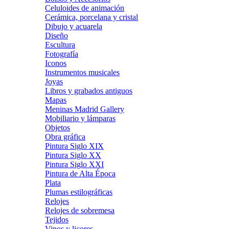
Celuloides de animación
Cerámica, porcelana y cristal
Dibujo y acuarela
Diseño
Escultura
Fotografía
Iconos
Instrumentos musicales
Joyas
Libros y grabados antiguos
Mapas
Meninas Madrid Gallery
Mobiliario y lámparas
Objetos
Obra gráfica
Pintura Siglo XIX
Pintura Siglo XX
Pintura Siglo XXI
Pintura de Alta Época
Plata
Plumas estilográficas
Relojes
Relojes de sobremesa
Tejidos
Vinos y licores