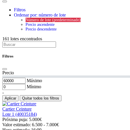
Filtros
Ordenar por: número de lote
Número de lote (predeterminado)
Precio ascendente
Precio descendente
161
lotes encontrados
Filtros
Precio
Máximo
Mínimo
-
Aplicar
Quitar todos los filtros
Cartier Ceinture
Lote 1 (
40035184
)
Próxima puja:
5.000€
Valor estimado:
6.500 - 7.000
€
Hora estimada:
16:00