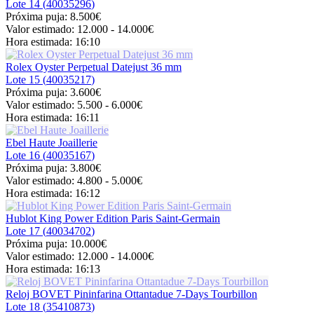
Lote 14 (
40035296
)
Próxima puja:
8.500€
Valor estimado:
12.000 - 14.000
€
Hora estimada:
16:10
Rolex Oyster Perpetual Datejust 36 mm
Lote 15 (
40035217
)
Próxima puja:
3.600€
Valor estimado:
5.500 - 6.000
€
Hora estimada:
16:11
Ebel Haute Joaillerie
Lote 16 (
40035167
)
Próxima puja:
3.800€
Valor estimado:
4.800 - 5.000
€
Hora estimada:
16:12
Hublot King Power Edition Paris Saint-Germain
Lote 17 (
40034702
)
Próxima puja:
10.000€
Valor estimado:
12.000 - 14.000
€
Hora estimada:
16:13
Reloj BOVET Pininfarina Ottantadue 7-Days Tourbillon
Lote 18 (
35410873
)