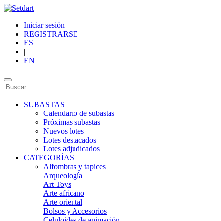
Iniciar sesión
REGISTRARSE
ES
|
EN
SUBASTAS
Calendario de subastas
Próximas subastas
Nuevos lotes
Lotes destacados
Lotes adjudicados
CATEGORÍAS
Alfombras y tapices
Arqueología
Art Toys
Arte africano
Arte oriental
Bolsos y Accesorios
Celuloides de animación