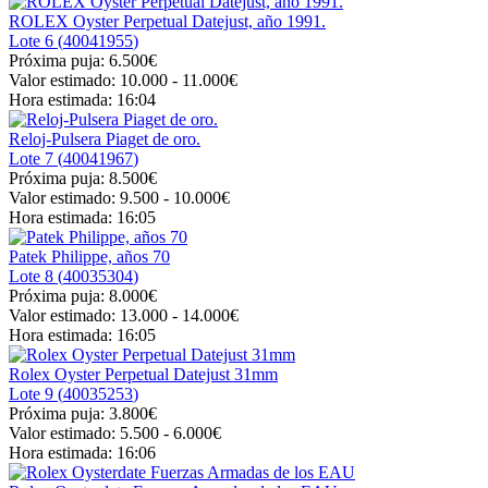
ROLEX Oyster Perpetual Datejust, año 1991.
Lote 6 (
40041955
)
Próxima puja:
6.500€
Valor estimado:
10.000 - 11.000
€
Hora estimada:
16:04
Reloj-Pulsera Piaget de oro.
Lote 7 (
40041967
)
Próxima puja:
8.500€
Valor estimado:
9.500 - 10.000
€
Hora estimada:
16:05
Patek Philippe, años 70
Lote 8 (
40035304
)
Próxima puja:
8.000€
Valor estimado:
13.000 - 14.000
€
Hora estimada:
16:05
Rolex Oyster Perpetual Datejust 31mm
Lote 9 (
40035253
)
Próxima puja:
3.800€
Valor estimado:
5.500 - 6.000
€
Hora estimada:
16:06