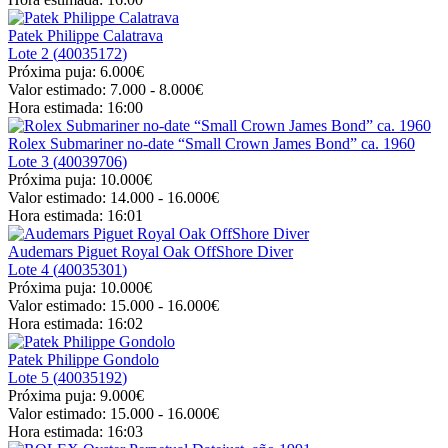
Patek Philippe Calatrava
Lote 2 (
40035172
)
Próxima puja:
6.000€
Valor estimado:
7.000 - 8.000
€
Hora estimada:
16:00
Rolex Submariner no-date “Small Crown James Bond” ca. 1960
Lote 3 (
40039706
)
Próxima puja:
10.000€
Valor estimado:
14.000 - 16.000
€
Hora estimada:
16:01
Audemars Piguet Royal Oak OffShore Diver
Lote 4 (
40035301
)
Próxima puja:
10.000€
Valor estimado:
15.000 - 16.000
€
Hora estimada:
16:02
Patek Philippe Gondolo
Lote 5 (
40035192
)
Próxima puja:
9.000€
Valor estimado:
15.000 - 16.000
€
Hora estimada:
16:03