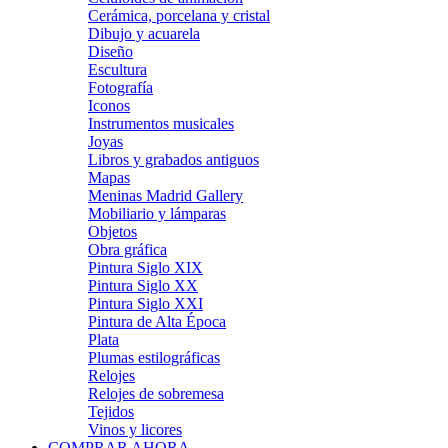
Cerámica, porcelana y cristal
Dibujo y acuarela
Diseño
Escultura
Fotografía
Iconos
Instrumentos musicales
Joyas
Libros y grabados antiguos
Mapas
Meninas Madrid Gallery
Mobiliario y lámparas
Objetos
Obra gráfica
Pintura Siglo XIX
Pintura Siglo XX
Pintura Siglo XXI
Pintura de Alta Época
Plata
Plumas estilográficas
Relojes
Relojes de sobremesa
Tejidos
Vinos y licores
COMPRAR AHORA