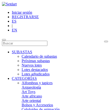
Iniciar sesión
REGISTRARSE
ES
|
EN
SUBASTAS
Calendario de subastas
Próximas subastas
Nuevos lotes
Lotes destacados
Lotes adjudicados
CATEGORÍAS
Alfombras y tapices
Arqueología
Art Toys
Arte africano
Arte oriental
Bolsos y Accesorios
Celuloides de animación