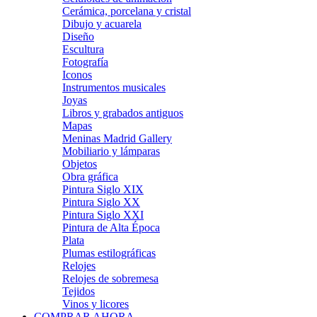
Cerámica, porcelana y cristal
Dibujo y acuarela
Diseño
Escultura
Fotografía
Iconos
Instrumentos musicales
Joyas
Libros y grabados antiguos
Mapas
Meninas Madrid Gallery
Mobiliario y lámparas
Objetos
Obra gráfica
Pintura Siglo XIX
Pintura Siglo XX
Pintura Siglo XXI
Pintura de Alta Época
Plata
Plumas estilográficas
Relojes
Relojes de sobremesa
Tejidos
Vinos y licores
COMPRAR AHORA