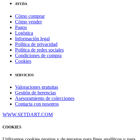
AYUDA
Cómo comprar
Cómo vender
Pagos
Logística
Información legal
Política de privacidad
Política de redes sociales
Condiciones de compra
Cookies
SERVICIOS
Valoraciones gratuitas
Gestión de herencias
Asesoramiento de colecciones
Contacta con nosotros
WWW.SETDART.COM
COOKIES
Utilizamos cookies propias y de terceros para fines analíticos y para