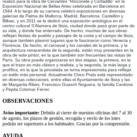
realizó para la obra de Cervantes “Rinconete y Cortadillo” en la
Exposición Nacional de Bellas Artes celebrada en Barcelona en
1944. A lo largo de su carrera celebró exposiciones en diversas
galerías de Palma de Mallorca, Madrid, Barcelona, Castellón y
Bilbao, y en 2011 se le dedicó una exposición antológica en el
centro cultural S’Alamera de Ibiza, ciudad donde pasó gran parte de
su vida, y donde fue enterrado. De hecho, muchas de sus obras
reflejan fiestas de pueblo y paisajes de la costa y el campo de Ibiza,
aunque también plasmó lugares que le fascinaron como Venecia y
Florencia. De hecho, el carnaval y los canales de la primera, y la
arquitectura renacentista de la segunda, están muy presentes en la
obra de este pintor, en la que también son frecuentes las vistas de
París. Su obra puede organizarse en dos etapas; la primera, en la
que el trazo es más clásico y realista, y la segunda, la más larga y
prolífica, en la que la pincelada se torna impresionista para reflejar
un estilo más personal. Actualmente Chico Prats está representado
en diversas colecciones, entre ellas el Ayuntamiento de Ibiza y las
de Margarita Ribes, Francisco Guasch Noguera, la familia Cardona
y Pepita Colomar Ferrer.
OBSERVACIONES
Aviso importante:
Debido al cierre de nuestras oficinas del 7 al 30
de agosto, los plazos de gestión, recogida y envío de los lotes
podrán ser superiores a los habituales. Gracias por la comprensión.
AYUDA