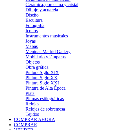
Cerámica, porcelana y cristal
Dibujo y acuarela
Diseño
Escultura
Fotografía
Iconos
Instrumentos musicales
Joyas
Mapas
Meninas Madrid Gallery
Mobiliario y lámparas
Objetos
Obra gráfica
Pintura Siglo XIX
Pintura Siglo XX
Pintura Siglo XXI
Pintura de Alta Época
Plata
Plumas estilográficas
Relojes
Relojes de sobremesa
Tejidos
COMPRAR AHORA
COMPRAR
VENDER