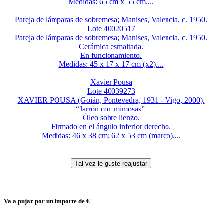
Medidas: 65 cm x 55 cm....
Pareja de lámparas de sobremesa; Manises, Valencia, c. 1950.
Lote 40020517
Pareja de lámparas de sobremesa; Manises, Valencia, c. 1950.
Cerámica esmaltada.
En funcionamiento.
Medidas: 45 x 17 x 17 cm (x2)....
Xavier Pousa
Lote 40039273
XAVIER POUSA (Goián, Pontevedra, 1931 - Vigo, 2000).
“Jarrón con mimosas”.
Óleo sobre lienzo.
Firmado en el ángulo inferior derecho.
Medidas: 46 x 38 cm; 62 x 53 cm (marco)....
Va a pujar por un importe de
€