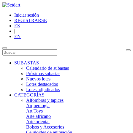
Iniciar sesión
REGISTRARSE
ES
|
EN
SUBASTAS
Calendario de subastas
Próximas subastas
Nuevos lotes
Lotes destacados
Lotes adjudicados
CATEGORÍAS
Alfombras y tapices
Arqueología
Art Toys
Arte africano
Arte oriental
Bolsos y Accesorios
Celuloides de animación