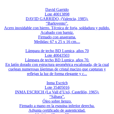
David Garrido
Lote 40013898
DAVID GARRIDO, (Valencia, 1985).
“Barlovento”.
Acero inoxidable con hierro. Técnica de forja, soldadura y pulido.
Acabado con barniz.
Firmado con anagrama.
Medidas: 67 x 25 x 16 cm....
Lámpara de techo BD Lumica, años 70
Lote 40043503
Lámpara de techo BD Lumica, años 70.
En latón dorado con estructura geométrica escalonada, de la cual
cuelgan numerosas lágrimas de cristal macizo que capturan y
reflejan la luz de forma elegante y c...
Inma Escrich
Lote 35405016
INMA ESCRICH (La Vall d’Uxó, Castellón, 1965).
“Sáhara”.
Óleo sobre lienzo.
Firmado a mano en la esquina inferior derecha.
Adjunta certificado de autenticidad.