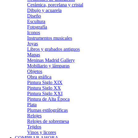
Cerámica, porcelana y cristal
Dibujo y acuarela
Diseño
Escultura
Fotografía
Iconos
Instrumentos musicales
Joyas
Libros y grabados antiguos
Mapas
Meninas Madrid Gallery
Mobiliario y lámparas
Objetos
Obra gráfica
Pintura Siglo XIX
Pintura Siglo XX
Pintura Siglo XXI
Pintura de Alta Época
Plata
Plumas estilográficas
Relojes
Relojes de sobremesa
Tejidos
Vinos y licores
COMPRAR AHORA