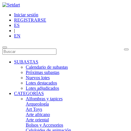
Iniciar sesión
REGISTRARSE
ES
|
EN
SUBASTAS
Calendario de subastas
Próximas subastas
Nuevos lotes
Lotes destacados
Lotes adjudicados
CATEGORÍAS
Alfombras y tapices
Arqueología
Art Toys
Arte africano
Arte oriental
Bolsos y Accesorios
Celuloides de animación